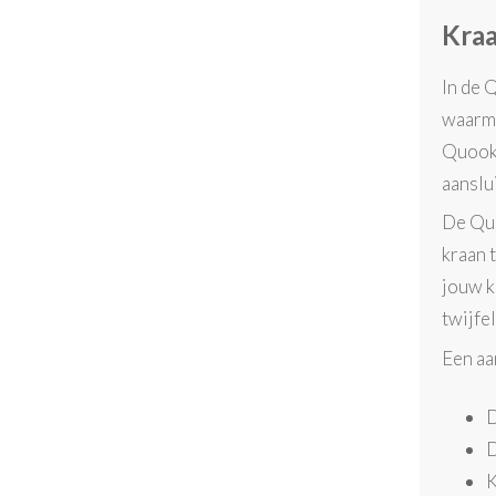
Kraa
In de 
waarme
Quooke
aanslu
De Quo
kraan 
jouw k
twijfe
Een aa
D
D
K