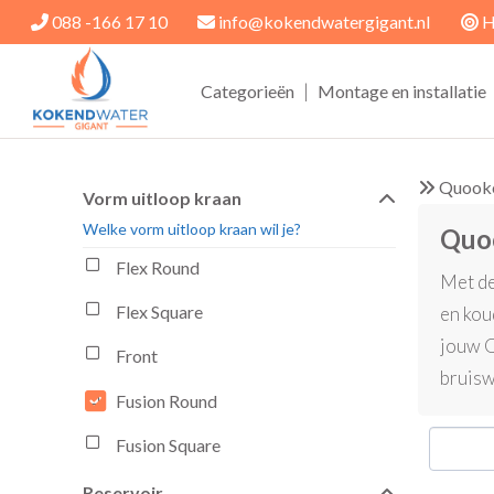
088 -166 17 10
info@kokendwatergigant.nl
H
|
Categorieën
Montage en installatie
Quook
Vorm uitloop kraan
Welke vorm uitloop kraan wil je?
Quo
Flex Round
Met de
Flex Square
en kou
jouw Q
Front
bruisw
Fusion Round
Fusion Square
Reservoir