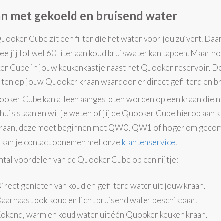
n met gekoeld en bruisend water
Quooker Cube zit een filter die het water voor jou zuivert. Da
e jij tot wel 60 liter aan koud bruiswater kan tappen. Maar hoe
r Cube in jouw keukenkastje naast het Quooker reservoir. Dez
iten op jouw Quooker kraan waardoor er direct gefilterd en br
oker Cube kan alleen aangesloten worden op een kraan die niet
thuis staan en wil je weten of jij de Quooker Cube hierop aan
raan, deze moet beginnen met QW0, QW1 of hoger om gecomb
l kan je contact opnemen met onze
klantenservice
.
ntal voordelen van de Quooker Cube op een rijtje:
irect genieten van koud en gefilterd water uit jouw kraan.
aarnaast ook koud en licht bruisend water beschikbaar.
okend, warm en koud water uit één Quooker keuken kraan.