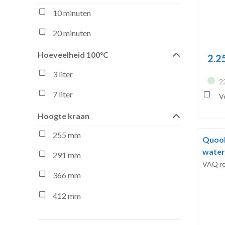
10 minuten
20 minuten
Hoeveelheid 100°C
2.2
3 liter
2
7 liter
Ve
Hoogte kraan
255 mm
Quook
water
291 mm
VAQ re
366 mm
412 mm