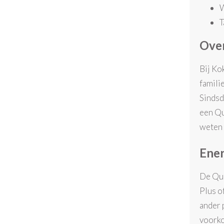
W
T
Ove
Bij Ko
famili
Sindsd
een Quo
weten 
Ener
De Quo
Plus o
ander 
voork