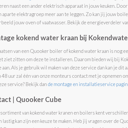
leren naast een ander elektrisch apparaat in jouw keuken. Doo
en aparte elektragroep meer aan
te leggen. Zo kan jij jouw boi
rbeeld jouw oven of vaatwasser. Bekijk de energieverdeler 
age kokend water kraan bij Kokendwate
aatsen van een Quooker boiler of kokend water kraan is nog een
iet ziet zitten om deze te installeren. Daarom bieden wij bij 
 aan. Als je gebruik wil maken van deze service dan kan je dit 
 48 uur zal één van onze monteurs contact met je opnemen om
eze service? Bekijk dan
de montage en installatieservice pagin
act | Quooker Cube
sortiment van kokend water kranen en boilers kent verschillen
 lastig kan zijn een keuze te maken. Heb jij vragen over de Qu