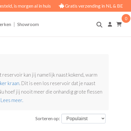
eld, is morgen al in huis
Gratis verzending in NL & BE
0
|
erken
Showroom
 reservoir kan jij namelijk naast kokend, warm
er kraan
. Dit is een los reservoir dat je naast
 hoef jij nooit meer die onhandig grote flessen
.
Lees meer.
Sorteren op: