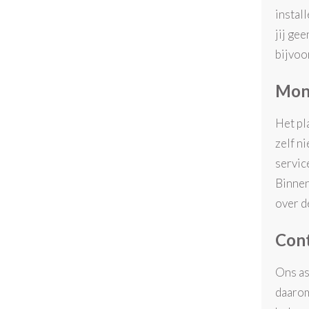
instal
jij ge
bijvoo
Mont
Het pl
zelf n
service
Binnen
over d
Cont
Ons as
daarom