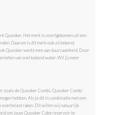
erk Quooker. Het merk is voortgekomen uit een
onden. Daarom is dit merk ook zó bekend.
 Ook Quooker werkt mee aan duurzaamheid. Door
 genieten van snel kokend water. Wil jij meer
iler zoals de Quooker Combi, Quooker Combi
mogen hebben. Als je dit in combinatie met een
overbelast raken. Dit willen wij natuurlijk
heid om jouw Quooker Cube reservoir te