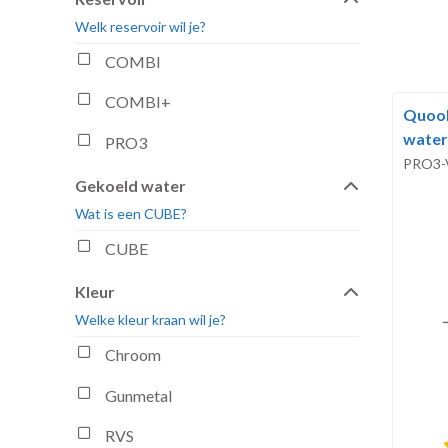
Welk reservoir wil je?
COMBI
COMBI+
Quook
water
PRO3
PRO3-
Gekoeld water
Wat is een CUBE?
CUBE
Kleur
Welke kleur kraan wil je?
Chroom
Gunmetal
RVS