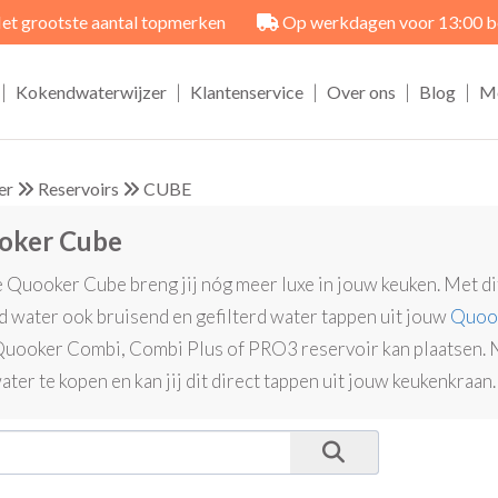
et grootste aantal topmerken
Op werkdagen voor 13:00 best
|
|
|
|
|
Kokendwaterwijzer
Klantenservice
Over ons
Blog
M
er
Reservoirs
CUBE
oker Cube
 Quooker Cube breng jij nóg meer luxe in jouw keuken. Met dit
d water ook bruisend en gefilterd water tappen uit jouw
Quook
uooker Combi, Combi Plus of PRO3 reservoir kan plaatsen. Nu
ater te kopen en kan jij dit direct tappen uit jouw keukenkraan