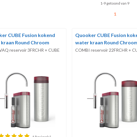
1-9 getoond van 9
1
er CUBE Fusion kokend
Quooker CUBE Fusion kok
 kraan Round Chroom
water kraan Round Chroo
VAQ reservoir 3FRCHR + CUBE
COMBI reservoir 22FRCHR + C
1 Review(s)