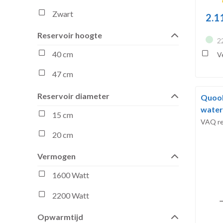
Zwart
2.1
Reservoir hoogte
2
40 cm
Ve
47 cm
Reservoir diameter
Quook
water
15 cm
VAQ re
20 cm
Vermogen
1600 Watt
2200 Watt
Opwarmtijd