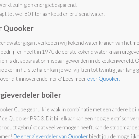
erkt zuinig en energiebesparend.
apt tot wel 60 liter aan koud en bruisend water.
r Quooker
kendwatergigant verkopen wij kokend water kranen van het m
ebedrijf en heeft in 1970 de eerste kokend water kraan uitgev
ien is dit apparaat onmisbaar geworden in de keukenwereld.
oker in huis te halen kan je wel vijftien tot twintig jaar lang
over dit innoverende merk? Lees meer
over Quooker.
gieverdeler boiler
oker Cube gebruik je vaak in combinatie met een andere bo
f de Quooker PRO3. Dit bij elkaar kan een hoog elektrisch ver
product gebruikt dat veel vermogen heeft, kan de stroomgroep 
omen!
De energieverdeler van Quooker
biedt jou de mogelijk