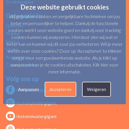
Cookiepagina
Deze website gebruikt cookies
Categorieën
Wij gebruiken cookies en vergelijkbare technieken om jou
beter en persoonlijker te helpen. Dankzij de functionele
Quooker
cookies werkt onze website goed en dankzij onze tracking
Franke
cookies kunnen wij analyseren. Hierdoor zien wij wat er
Selsiuz
beter kan en kunnen wij dit voor jou verbeteren. Wil je meer
Grohe
weten over onze cookies? Door op ‘Accepteren’ te klikken
Accessoires
zorg je voor een goedwerkende website. Als je klikt op
Close-in boilers
aanpassen kun je de cookies uitschakelen.
Klik hier voor
meer informatie
.
Volg ons op
Aanpassen
Accepteren
Weigeren
/kokendwatergigant
/kokendwatergigant
/kokendwatergigant