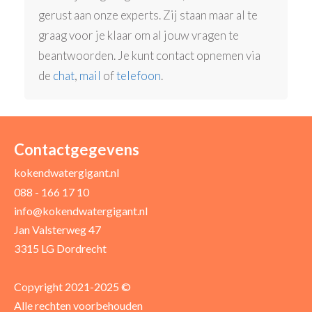
gerust aan onze experts. Zij staan maar al te
graag voor je klaar om al jouw vragen te
beantwoorden. Je kunt contact opnemen via
de
chat
,
mail
of
telefoon
.
Contactgegevens
kokendwatergigant.nl
088 - 166 17 10
info@kokendwatergigant.nl
Jan Valsterweg 47
3315 LG Dordrecht
Copyright 2021-2025 ©
Alle rechten voorbehouden