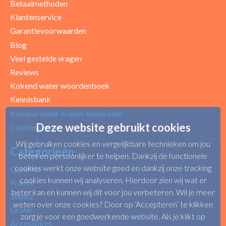
Betaalmethoden
Klantenservice
Garantievoorwaarden
Blog
Veel gestelde vragen
Reviews
Kokend water woordenboek
Kennisbank
Kokend water kranen showroom
Deze website gebruikt cookies
Cookiepagina
Wij gebruiken cookies en vergelijkbare technieken om jou
Categorieën
beter en persoonlijker te helpen. Dankzij de functionele
cookies werkt onze website goed en dankzij onze tracking
Quooker
cookies kunnen wij analyseren. Hierdoor zien wij wat er
Franke
beter kan en kunnen wij dit voor jou verbeteren. Wil je meer
Selsiuz
weten over onze cookies? Door op ‘Accepteren’ te klikken
Grohe
zorg je voor een goedwerkende website. Als je klikt op
Accessoires