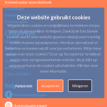
Kokend water woordenboek
Kennisbank
Kokend water kranen showroom
Deze website gebruikt cookies
Cookiepagina
Wij gebruiken cookies en vergelijkbare technieken om jou
beter en persoonlijker te helpen. Dankzij de functionele
Categorieën
cookies werkt onze website goed en dankzij onze tracking
Quooker
cookies kunnen wij analyseren. Hierdoor zien wij wat er
Franke
beter kan en kunnen wij dit voor jou verbeteren. Wil je meer
weten over onze cookies? Door op ‘Accepteren’ te klikken
Selsiuz
zorg je voor een goedwerkende website. Als je klikt op
Grohe
aanpassen kun je de cookies uitschakelen.
Klik hier voor
Accessoires
meer informatie
.
Close-in boilers
Volg ons op
Aanpassen
Accepteren
Weigeren
/kokendwatergigant
/kokendwatergigant