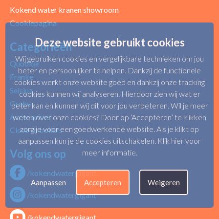
Kokend water kranen showroom
Cookiepagina
Deze website gebruikt cookies
Categorieën
Wij gebruiken cookies en vergelijkbare technieken om jou
Quooker
beter en persoonlijker te helpen. Dankzij de functionele
Franke
cookies werkt onze website goed en dankzij onze tracking
Selsiuz
cookies kunnen wij analyseren. Hierdoor zien wij wat er
Grohe
beter kan en kunnen wij dit voor jou verbeteren. Wil je meer
Accessoires
weten over onze cookies? Door op ‘Accepteren’ te klikken
zorg je voor een goedwerkende website. Als je klikt op
Close-in boilers
aanpassen kun je de cookies uitschakelen.
Klik hier voor
Volg ons op
meer informatie
.
/kokendwatergigant
Aanpassen
Accepteren
Weigeren
/kokendwatergigant
/kokendwatergigant