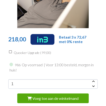
Betaal 3 x 72,67
218,00
met 0% rente
Quooker Upgrade (
99,00
)
Op voorraad
| Voor 13:00 besteld, morgen in
986
huis!
Voeg toe aan de winkelmand