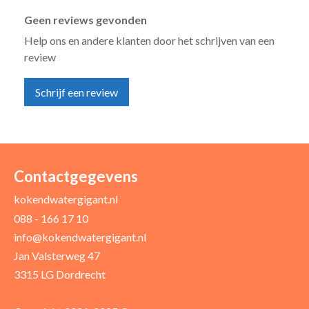
Geen reviews gevonden
Help ons en andere klanten door het schrijven van een
review
Schrijf een review
Uw naam *
Uw e-mailadres *
Contactgegevens
kokendwatergigant.nl
088 - 166 17 10
Uw recensie *
info@kokendwatergigant.nl
Jan Valsterweg 47
3315 LG Dordrecht