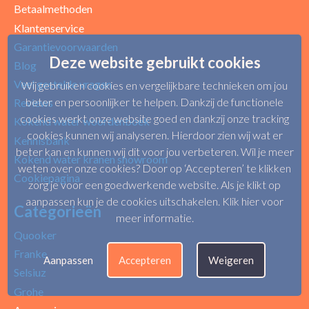
Betaalmethoden
Klantenservice
Garantievoorwaarden
Deze website gebruikt cookies
Blog
Veel gestelde vragen
Wij gebruiken cookies en vergelijkbare technieken om jou
beter en persoonlijker te helpen. Dankzij de functionele
Reviews
cookies werkt onze website goed en dankzij onze tracking
Kokend water woordenboek
cookies kunnen wij analyseren. Hierdoor zien wij wat er
Kennisbank
beter kan en kunnen wij dit voor jou verbeteren. Wil je meer
Kokend water kranen showroom
weten over onze cookies? Door op ‘Accepteren’ te klikken
Cookiepagina
zorg je voor een goedwerkende website. Als je klikt op
aanpassen kun je de cookies uitschakelen.
Klik hier voor
Categorieën
meer informatie
.
Quooker
Franke
Aanpassen
Accepteren
Weigeren
Selsiuz
Grohe