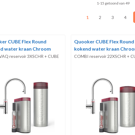
1-15 getoond van 49
1
2
3
4
er CUBE Flex Round
Quooker CUBE Flex Round
d water kraan Chroom
kokend water kraan Chro
VAQ reservoir 3XSCHR + CUBE
COMBI reservoir 22XSCHR + C