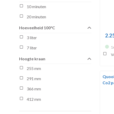
10 minuten
20 minuten
Hoeveelheid 100°C
2.2
3 liter
1
7 liter
Ve
Hoogte kraan
255 mm
Quook
291 mm
Co2 
366 mm
412 mm