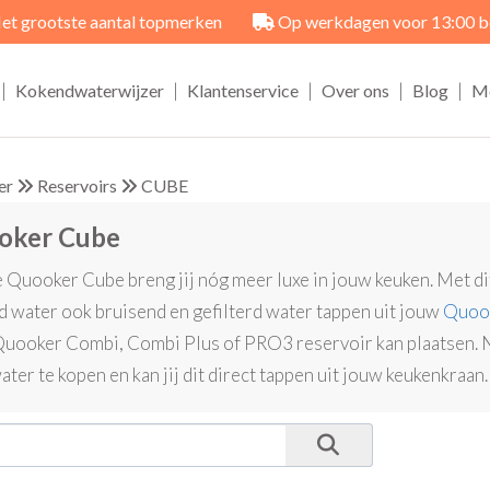
et grootste aantal topmerken
Op werkdagen voor 13:00 best
|
|
|
|
|
Kokendwaterwijzer
Klantenservice
Over ons
Blog
M
er
Reservoirs
CUBE
oker Cube
 Quooker Cube breng jij nóg meer luxe in jouw keuken. Met dit
d water ook bruisend en gefilterd water tappen uit jouw
Quook
uooker Combi, Combi Plus of PRO3 reservoir kan plaatsen. Nu
ater te kopen en kan jij dit direct tappen uit jouw keukenkraan