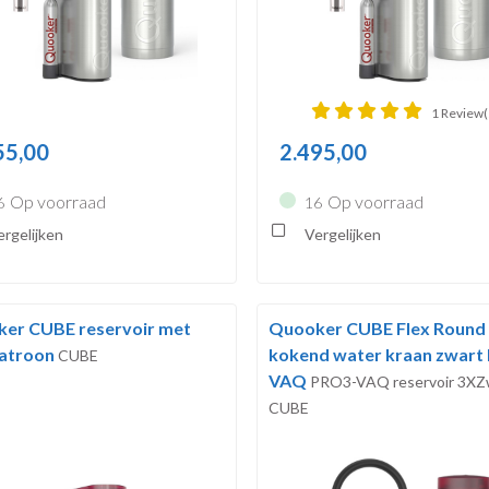
1 Review(
55,00
2.495,00
Op voorraad
Op voorraad
6
16
rgelijken
Vergelijken
er CUBE reservoir met
Quooker CUBE Flex Round
patroon
kokend water kraan zwart
CUBE
VAQ
PRO3-VAQ reservoir 3XZ
CUBE