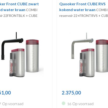
er Front CUBE zwart
Quooker Front CUBE RVS
d water kraan
kokend water kraan
COMBI
COMBI
voir 22FRONTBLK + CUBE
reservoir 22+FRONTRVS + CU
51,00
2.375,00
Op voorraad
Op voorraad
7
16