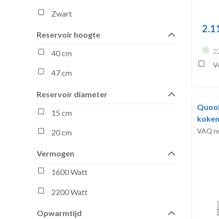
Zwart
2.1
Reservoir hoogte
2
40 cm
Ve
47 cm
Reservoir diameter
Quook
15 cm
koken
VAQ re
20 cm
Vermogen
1600 Watt
2200 Watt
Opwarmtijd