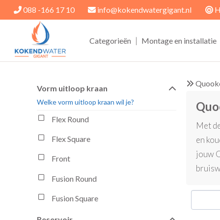
088 -166 17 10
info@kokendwatergigant.nl
H
|
Categorieën
Montage en installatie
Quook
Vorm uitloop kraan
Welke vorm uitloop kraan wil je?
Quo
Flex Round
Met de
Flex Square
en kou
jouw Q
Front
bruisw
Fusion Round
Fusion Square
Reservoir