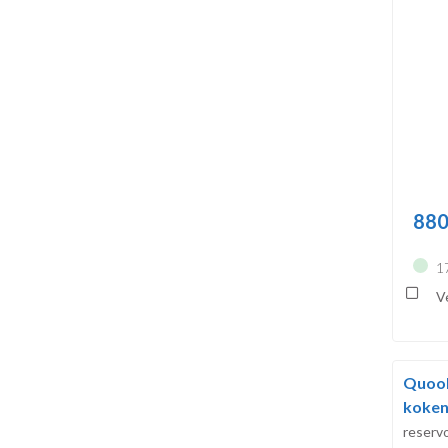
880
1
Ve
Quook
koken
reser