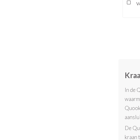
Ve
Kraa
In de 
waarme
Quooke
aanslu
De Quo
kraan 