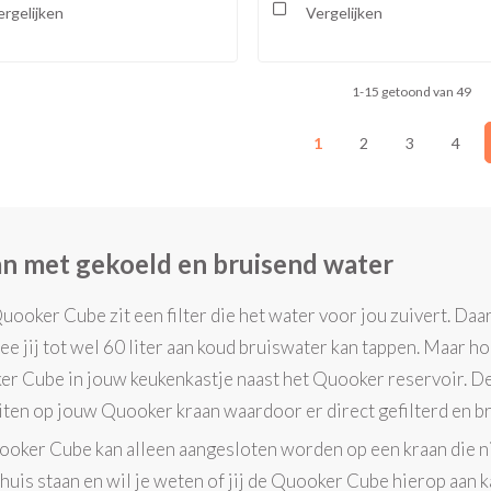
rgelijken
Vergelijken
1-15 getoond van 49
1
2
3
4
n met gekoeld en bruisend water
Quooker Cube zit een filter die het water voor jou zuivert. Da
e jij tot wel 60 liter aan koud bruiswater kan tappen. Maar hoe
r Cube in jouw keukenkastje naast het Quooker reservoir. Dez
iten op jouw Quooker kraan waardoor er direct gefilterd en br
oker Cube kan alleen aangesloten worden op een kraan die niet
thuis staan en wil je weten of jij de Quooker Cube hierop aan