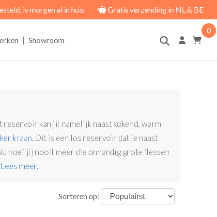
eld, is morgen al in huis
Gratis verzending in NL & BE
0
|
erken
Showroom
 reservoir kan jij namelijk naast kokend, warm
er kraan
. Dit is een los reservoir dat je naast
 hoef jij nooit meer die onhandig grote flessen
.
Lees meer.
Sorteren op: