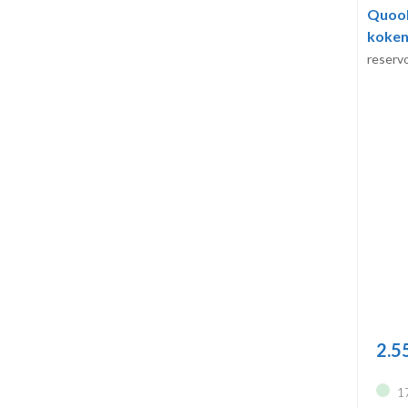
Quook
koken
reser
2.5
1