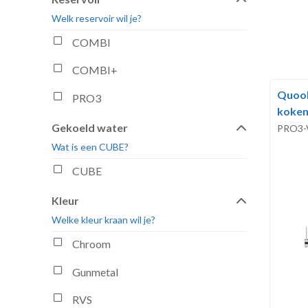
Welk reservoir wil je?
COMBI
COMBI+
Quook
PRO3
koken
Gekoeld water
PRO3-
Wat is een CUBE?
CUBE
Kleur
Welke kleur kraan wil je?
Chroom
Gunmetal
RVS