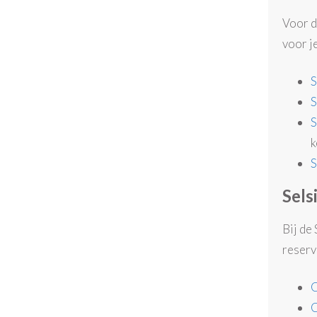
Voor d
voor je
S
S
S
k
S
Sels
Bij de
reserv
C
C