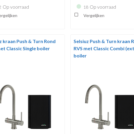
Op voorraad
Op voorraad
2
18
rgelijken
Vergelijken
uz kraan Push & Turn Rond
Selsiuz Push & Turn kraan 
t Classic Single boiler
RVS met Classic Combi (ext
boiler