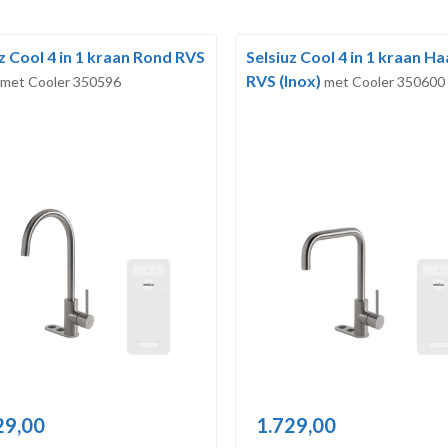
z Cool 4 in 1 kraan Rond RVS
Selsiuz Cool 4 in 1 kraan H
)
RVS (Inox)
met Cooler 350596
met Cooler 350600
29,00
1.729,00