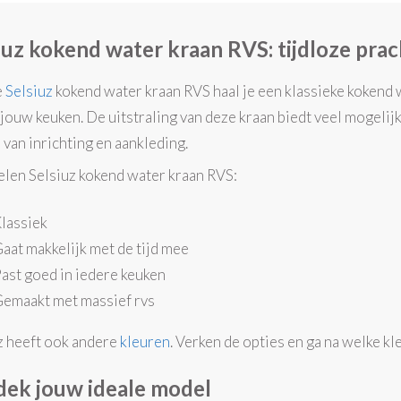
iuz kokend water kraan RVS: tijdloze pra
e
Selsiuz
kokend water kraan RVS haal je een klassieke kokend w
in jouw keuken. De uitstraling van deze kraan biedt veel mogeli
 van inrichting en aankleding.
len Selsiuz kokend water kraan RVS:
lassiek
aat makkelijk met de tijd mee
ast goed in iedere keuken
emaakt met massief rvs
z heeft ook andere
kleuren
. Verken de opties en ga na welke kle
ek jouw ideale model