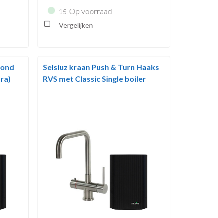
Op voorraad
15
Vergelijken
Rond
Selsiuz kraan Push & Turn Haaks
ra)
RVS met Classic Single boiler