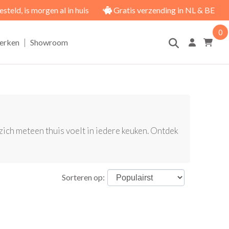
eld, is morgen al in huis
Gratis verzending in NL & BE
0
|
erken
Showroom
 zich meteen thuis voelt in iedere keuken. Ontdek
Sorteren op: