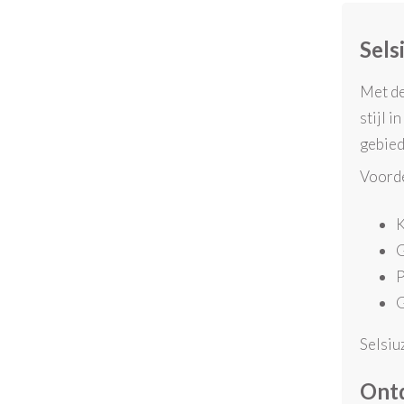
Sels
Met d
stijl 
gebied
Voorde
K
G
P
G
Selsiu
Ontd