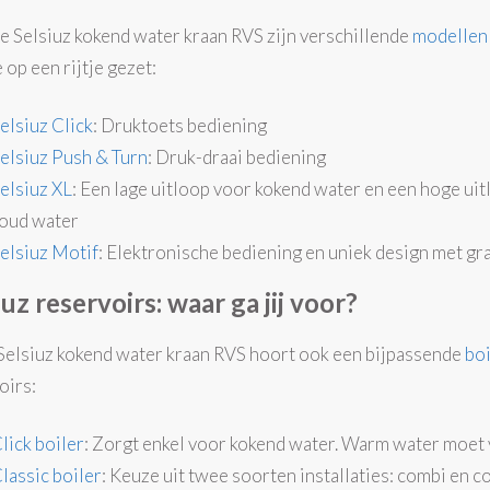
e Selsiuz kokend water kraan RVS zijn verschillende
modellen
 op een rijtje gezet:
elsiuz Click
: Druktoets bediening
elsiuz Push & Turn
: Druk-draai bediening
elsiuz XL
: Een lage uitloop voor kokend water en een hoge ui
oud water
elsiuz Motif
: Elektronische bediening en uniek design met gr
iuz reservoirs: waar ga jij voor?
 Selsiuz kokend water kraan RVS hoort ook een bijpassende
boi
oirs:
lick boiler
: Zorgt enkel voor kokend water. Warm water moet v
lassic boiler
: Keuze uit twee soorten installaties: combi en 