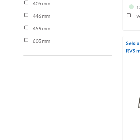
405 mm
1
446 mm
Ve
459 mm
605 mm
Selsi
RVS me