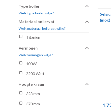
Type boiler
Welk type boiler wil je?
Selsiu
(inox
Materiaal boilervat
Welk materiaal boilervat wil je?
Titanium
Vermogen
Welk vermogen wil je?
100W
2200 Watt
Hoogte kraan
328 mm
370 mm
1.7