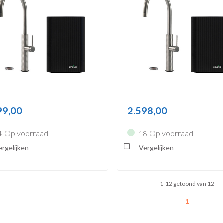
99,00
2.598,00
Op voorraad
Op voorraad
4
18
rgelijken
Vergelijken
1-12 getoond van 12
1