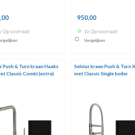
,00
950,00
Op voorraad
Op voorraad
5
10
rgelijken
Vergelijken
uz Push & Turn kraan Haaks
Selsiuz kraan Push & Turn 
et Classic Combi (extra)
met Classic Single boiler