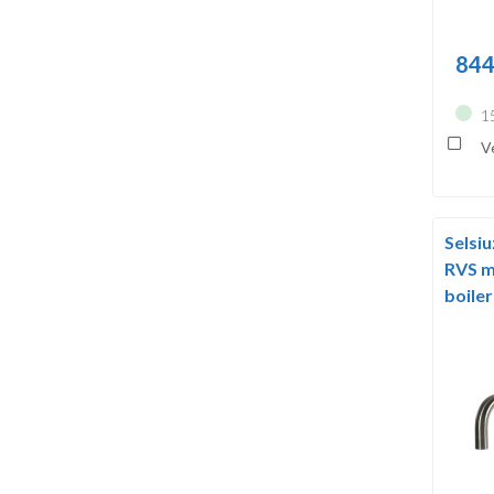
844
1
Ve
Selsi
RVS m
boiler