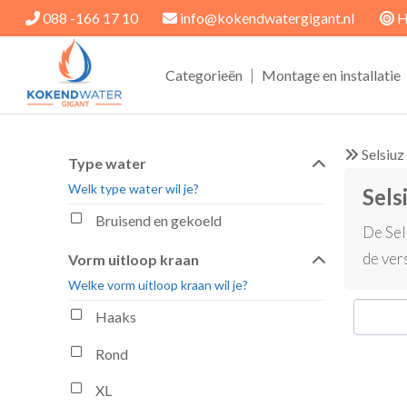
088 -166 17 10
info@kokendwatergigant.nl
H
|
Categorieën
Montage en installatie
Selsiuz
Type water
Welk type water wil je?
Sels
Bruisend en gekoeld
De Sel
de ver
Vorm uitloop kraan
Welke vorm uitloop kraan wil je?
Haaks
Rond
XL