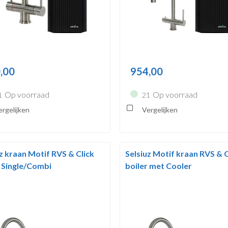
,00
954,00
Op voorraad
Op voorraad
1
21
rgelijken
Vergelijken
z kraan Motif RVS & Click
Selsiuz Motif kraan RVS & C
r Single/Combi
boiler met Cooler