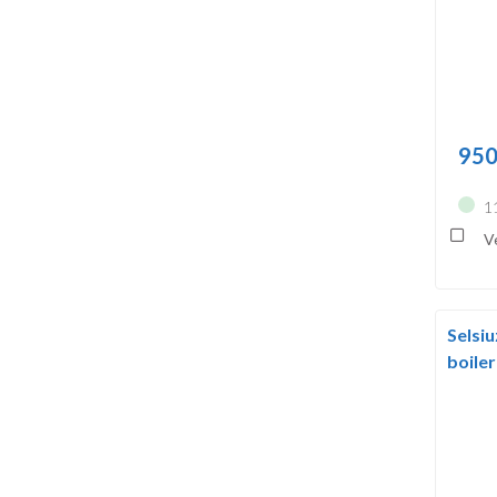
950
1
Ve
Selsiu
boile