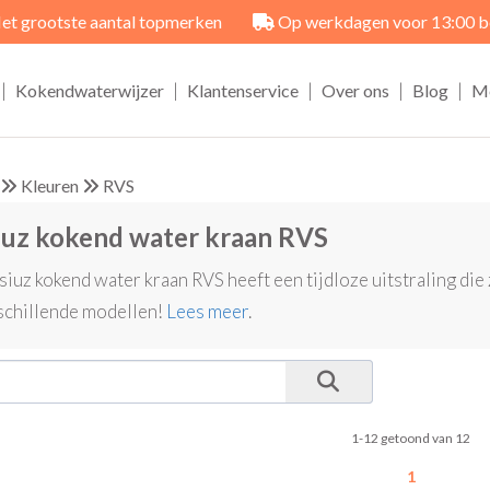
et grootste aantal topmerken
Op werkdagen voor 13:00 best
|
|
|
|
|
Kokendwaterwijzer
Klantenservice
Over ons
Blog
M
Kleuren
RVS
iuz kokend water kraan RVS
siuz kokend water kraan RVS heeft een tijdloze uitstraling die
schillende modellen!
Lees meer
.
1-12 getoond van 12
1