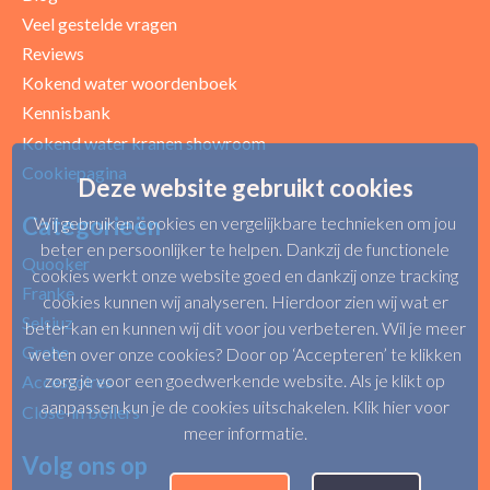
Veel gestelde vragen
Reviews
Kokend water woordenboek
Kennisbank
Kokend water kranen showroom
Cookiepagina
Deze website gebruikt cookies
Categorieën
Wij gebruiken cookies en vergelijkbare technieken om jou
beter en persoonlijker te helpen. Dankzij de functionele
Quooker
cookies werkt onze website goed en dankzij onze tracking
Franke
cookies kunnen wij analyseren. Hierdoor zien wij wat er
Selsiuz
beter kan en kunnen wij dit voor jou verbeteren. Wil je meer
Grohe
weten over onze cookies? Door op ‘Accepteren’ te klikken
zorg je voor een goedwerkende website. Als je klikt op
Accessoires
aanpassen kun je de cookies uitschakelen.
Klik hier voor
Close-in boilers
meer informatie
.
Volg ons op