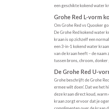
een geschikte kokend water kr
Grohe Red L-vorm k
Om Grohe Red vs Quooker goed 
De Grohe Red kokend water kra
kraan is op zichzelf een norma
een 3-in-1 kokend water kraan
van de kraan heeft – de naam ze
tussen brons, chroom, donker 
De Grohe Red U-vor
Grohe beschrijft de Grohe Red
ermee wilt doen’. Dat we het h
deze kraan direct koud, warm e
kraan zorgt ervoor dat je ogen 
complimenten over de kraan die