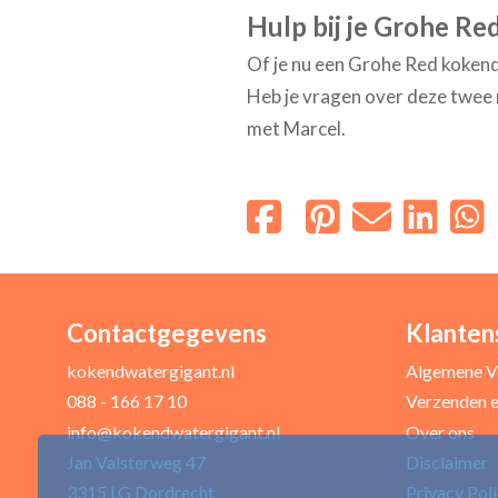
Hulp bij je Grohe Re
Of je nu een Grohe Red kokend
Heb je vragen over deze twee 
met Marcel.
Contactgegevens
Klanten
kokendwatergigant.nl
Algemene V
088 - 166 17 10
Verzenden e
info@kokendwatergigant.nl
Over ons
Jan Valsterweg 47
Disclaimer
3315 LG Dordrecht
Privacy Pol