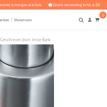
eld, is morgen al in huis
Gratis verzending in NL & BE
0
|
erken
Showroom
Geschreven door
Jesse Bank