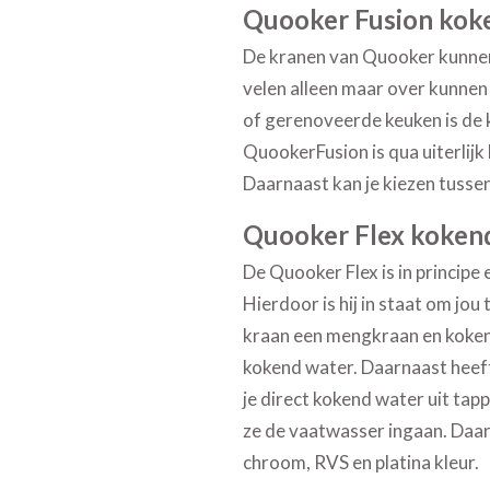
Quooker Fusion kok
De kranen van Quooker kunnen 
velen alleen maar over kunnen 
of gerenoveerde keuken is de k
Quooker
Fusion
is qua uiterlij
Daarnaast kan je kiezen tussen
Quooker Flex koken
De Quooker
Flex
is in princip
Hierdoor is hij in staat om jo
kraan een mengkraan en kokend 
kokend water. Daarnaast heeft 
je direct kokend water uit tap
ze de vaatwasser ingaan. Daar
chroom, RVS en platina kleur.