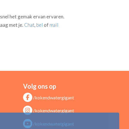
 snel het gemak ervan ervaren.
raag met je.
Chat
,
bel
of
mail
Volg ons op
/kokendwatergigant
/kokendwatergigant
/kokendwatergigant