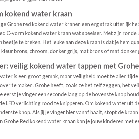
m kokend water kraan
e Grohe red kokend water kranen een erg strak uiterlijk hebb
d C-vorm kokend water kraan wat speelser. Met zijn ronde uit
n beetje te breken. Het leuke aan deze kraan is dat je hem qua
e kleur brons, chroom, donker grijs, mat brons of mat donker g
r: veilig kokend water tappen met Grohe
ater is een groot gemak, maar veiligheid moet te allen tijde 
 over te maken. Grohe heeft, zoals ze het zelf zeggen, het v
e eerst je vinger een seconde lang op de bovenste knop ho
 de LED verlichting rood te knipperen. Om kokend water uit d
nderste knop. Als jij je vinger hier vanaf haalt, stopt de kraa
 Grohe Red kokend water kraan kan je jouw kinderen met een