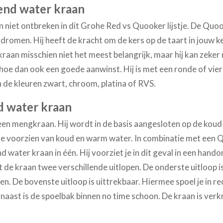
end water kraan
niet ontbreken in dit Grohe Red vs Quooker lijstje. De
Quoo
dromen. Hij heeft de kracht om de kers op de taart in jouw 
raan misschien niet het meest belangrijk, maar hij kan zeker
k hoe dan ook een goede aanwinst. Hij is met een ronde of vie
 de kleuren zwart, chroom, platina of RVS.
d water kraan
e een mengkraan. Hij wordt in de basis aangesloten op de kou
u te voorzien van koud en warm water. In combinatie met een
water kraan in één. Hij voorziet je in dit geval in een han
de kraan twee verschillende uitlopen. De onderste uitloop is
pen. De bovenste uitloop is uittrekbaar. Hiermee spoel je in r
naast is de spoelbak binnen no time schoon. De kraan is verk