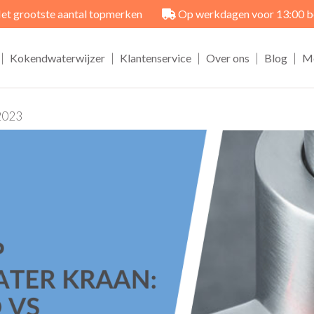
et grootste aantal topmerken
Op werkdagen voor 13:00 best
|
|
|
|
|
Kokendwaterwijzer
Klantenservice
Over ons
Blog
M
2023