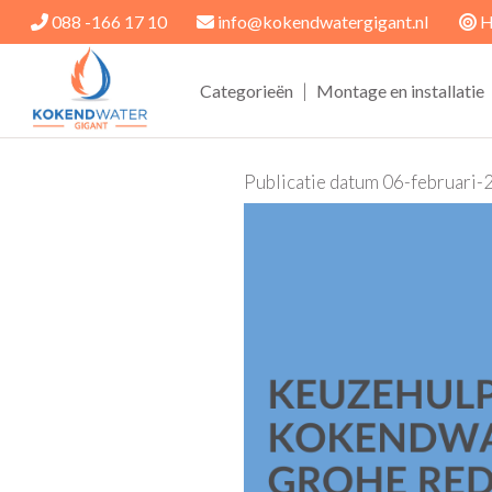
088 -166 17 10
info@kokendwatergigant.nl
H
|
Categorieën
Montage en installatie
Publicatie datum
06-februari-