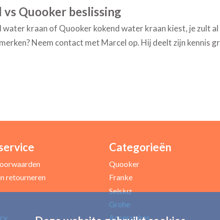
d vs Quooker beslissing
 water kraan of Quooker kokend water kraan kiest, je zult al
merken? Neem contact met Marcel op. Hij deelt zijn kennis g
service
Categorieën
oorwaarden
Quooker
n retourneren
Franke
Selsiuz
Grohe
icy
Accessoires