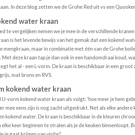
aan. In deze blog zetten we de Grohe Red uit vs een Quooke
okend water kraan
te vergelijken nemen we je mee in de verschillende kranen 
an is het levende bewijs van het gemak dat een kokend wat
le mengkraan, maar in combinatie met één van de Grohe boiler
. Met deze kraan tap je dan ook in een handomdraai koud, w
gt het al - een L-vorm. De kraan is beschikbaar in een groot 
grijs, mat brons en RVS.
m kokend water kraan
 U-vorm kokend water kraan als volgt: ‘hoe meer je hem gebr
ier mee eens zijn is nog zacht uitgedrukt. Net als elke ander
n kokend water. De kraan is beschikbaar in de kleuren chroom
elke keer beginnen te stralen als je de keuken binnenloopt. Ben 
 je gaat krijgen van visite?