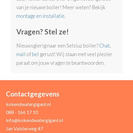
van je nieuwe boiler! Meer weten? Bekijk
montage en installatie
.
Vragen? Stel ze!
Nieuwsgierig naar een Selsiuz boiler?
Chat
,
mail
of
bel
gerust! Wij staan met veel plezier
paraat om jouw vragen te beantwoorden.
Contactgegevens
kokendwatergigant.nl
088 - 166 17 10
info@kokendwatergigant.nl
Jan Valsterweg 47