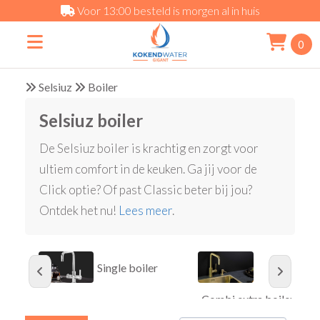
Voor 13:00 besteld is morgen al in huis
0
Selsiuz
Boiler
Selsiuz boiler
De Selsiuz boiler is krachtig en zorgt voor
ultiem comfort in de keuken. Ga jij voor de
Click optie? Of past Classic beter bij jou?
Ontdek het nu!
Lees meer
.
Single boiler
Combi extra boiler