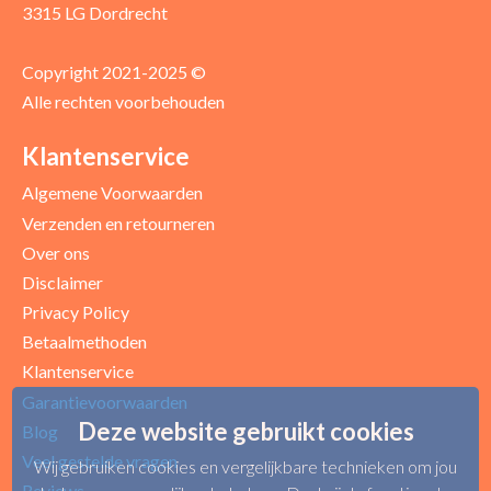
3315 LG Dordrecht
Copyright 2021-2025 ©
Alle rechten voorbehouden
Klantenservice
Algemene Voorwaarden
Verzenden en retourneren
Over ons
Disclaimer
Privacy Policy
Betaalmethoden
Klantenservice
Garantievoorwaarden
Deze website gebruikt cookies
Blog
Veel gestelde vragen
Wij gebruiken cookies en vergelijkbare technieken om jou
Reviews