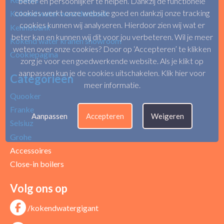
beter en persoonlijker te helpen. Dankzij de functionele
cookies werkt onze website goed en dankzij onze tracking
Kokend water woordenboek
cookies kunnen wij analyseren. Hierdoor zien wij wat er
Kennisbank
beter kan en kunnen wij dit voor jou verbeteren. Wil je meer
Kokend water kranen showroom
weten over onze cookies? Door op ‘Accepteren’ te klikken
Cookiepagina
zorg je voor een goedwerkende website. Als je klikt op
aanpassen kun je de cookies uitschakelen.
Klik hier voor
Categorieën
meer informatie
.
Quooker
Franke
Aanpassen
Accepteren
Weigeren
Selsiuz
Grohe
Accessoires
Close-in boilers
Volg ons op
/kokendwatergigant