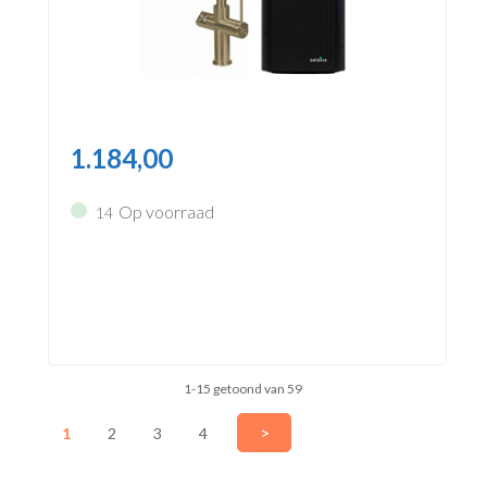
1.184,00
Op voorraad
14
1-15 getoond van 59
>
1
2
3
4