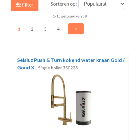
Sorteren op:
Filter
1-15 getoond van 59
>
1
2
3
4
Selsiuz Push & Turn kokend water kraan Gold /
Goud XL
Single boiler 350223