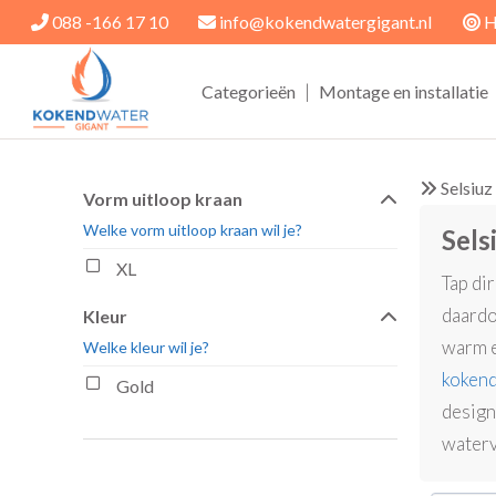
088 -166 17 10
info@kokendwatergigant.nl
H
|
Categorieën
Montage en installatie
Selsiuz
Vorm uitloop kraan
Welke vorm uitloop kraan wil je?
Sels
XL
Tap di
daardo
Kleur
warm e
Welke kleur wil je?
kokend
Gold
design
waterv