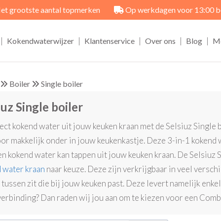
et grootste aantal topmerken
Op werkdagen voor 13:00 best
|
|
|
|
|
Kokendwaterwijzer
Klantenservice
Over ons
Blog
M
Boiler
Single boiler
iuz Single boiler
rect kokend water uit jouw keuken kraan met de Selsiuz Single b
or makkelijk onder in jouw keukenkastje. Deze 3-in-1 kokend wa
n kokend water kan tappen uit jouw keuken kraan. De Selsiuz 
 water kraan
naar keuze. Deze zijn verkrijgbaar in veel versch
 tussen zit die bij jouw keuken past. Deze levert namelijk enk
erbinding? Dan raden wij jou aan om te kiezen voor een Combi