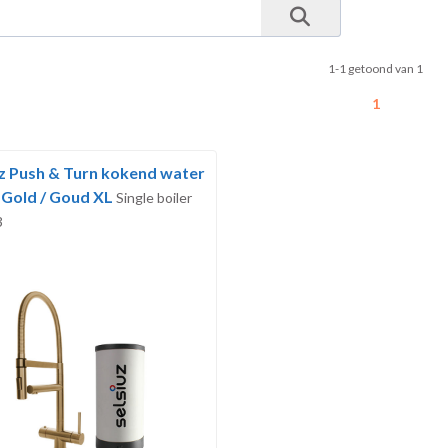
1-1 getoond van 1
1
uz Push & Turn kokend water
 Gold / Goud XL
Single boiler
3