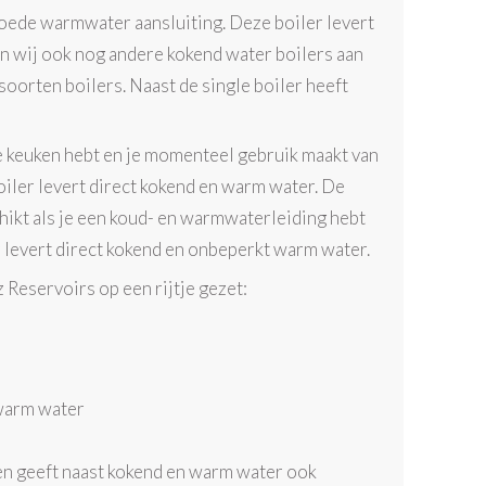
n goede warmwater aansluiting. Deze boiler levert
en wij ook nog andere kokend water boilers aan
 soorten boilers. Naast de single boiler heeft
je keuken hebt en je momenteel gebruik maakt van
iler levert direct kokend en warm water. De
chikt als je een koud- en warmwaterleiding hebt
r levert direct kokend en onbeperkt warm water.
 Reservoirs op een rijtje gezet:
warm water
en geeft naast kokend en warm water ook