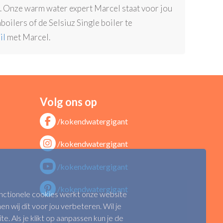
n. Onze warm water expert Marcel staat voor jou
oilers of de Selsiuz Single boiler te
il
met Marcel.
Volg ons op
/kokendwatergigant
/kokendwatergigant
/kokendwatergigant
/kokendwatergigant
functionele cookies werkt onze website
n wij dit voor jou verbeteren. Wil je
 Als je klikt op aanpassen kun je de