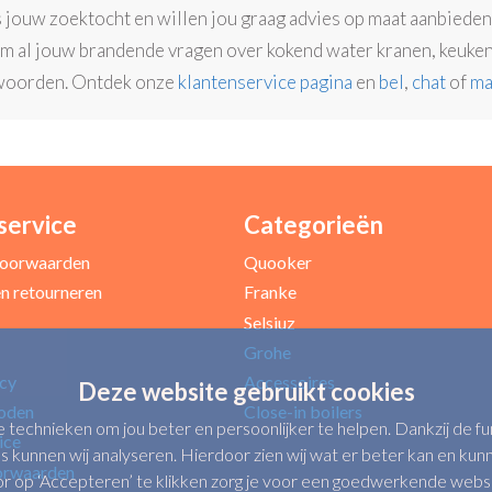
s jouw zoektocht en willen jou graag advies op maat aanbiede
om al jouw brandende vragen over kokend water kranen, keukenb
woorden. Ontdek onze
klantenservice pagina
en
bel
,
chat
of
ma
service
Categorieën
oorwaarden
Quooker
n retourneren
Franke
Selsiuz
Grohe
icy
Accessoires
Deze website gebruikt cookies
oden
Close-in boilers
e technieken om jou beter en persoonlijker te helpen. Dankzij de 
ice
s kunnen wij analyseren. Hierdoor zien wij wat er beter kan en kunne
orwaarden
op ‘Accepteren’ te klikken zorg je voor een goedwerkende website.