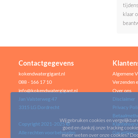
tijden
klaar 
beant
Contactgegevens
Klanten
kokendwatergigant.nl
Algemene V
088 - 166 17 10
Verzenden e
info@kokendwatergigant.nl
Over ons
Jan Valsterweg 47
Disclaimer
3315 LG Dordrecht
Privacy Pol
Betaalmeth
Wij gebruiken cookies en vergelijkbar
Copyright 2021-2025 ©
Klantenserv
goed en dankzij onze tracking cookie
Alle rechten voorbehouden
Garantievo
meer weten over onze cookies? Door 