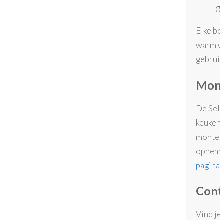
g
Elke bo
warm w
gebrui
Mont
De Sel
keuken
montee
opneme
pagina
Cont
Vind j