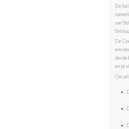
De Sel
nameli
van Se
Selsiu
De Com
een ke
derde 
en je 
Om all