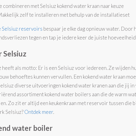
e combineren met Selsiuz kokend water kraan naar keuze
akkelijk zelf te installeren met behulp van de installatieset
 Selsiuz reservoirs
bespaar je elke dag opnieuw water. Door he
andsverliezen tegen en tap je iedere keer de juiste hoeveelheid
 Selsiuz
z heeft als motto: Er is een Selsiuz voor iedereen. Ze wijden h
 jouw behoeftes kunnen vervullen. Een kokend water kraan mo
Selsiuz diverse uitvoeringen kokend water kranen aan die jij in
riërend assortiment kokend water boilers aan die de warm wa
len. Zo zit er altijd een keukenkraan met reservoir tussen die b
rk Selsiuz?
Ontdek meer
.
nd water boiler