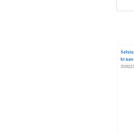
Selsi
kraan
35022