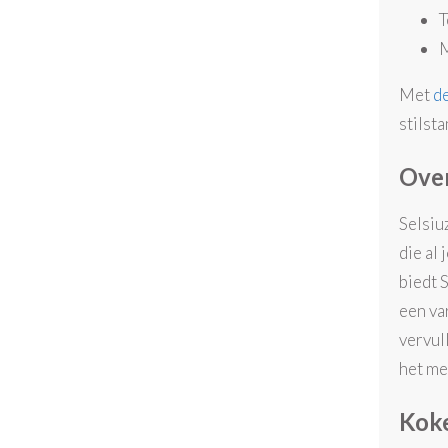
T
M
Met
de
stilst
Over
Selsiu
die al
biedt 
een va
vervul
het me
Koke