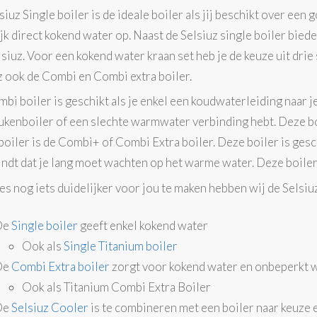
siuz Single boiler is de ideale boiler als jij beschikt over ee
jk direct kokend water op. Naast de Selsiuz single boiler bied
lsiuz. Voor een kokend water kraan set heb je de keuze uit drie
z ook de Combi en Combi extra boiler.
bi boiler is geschikt als je enkel een koudwaterleiding naar 
ukenboiler of een slechte warmwater verbinding hebt. Deze bo
boiler is de Combi+ of Combi Extra boiler. Deze boiler is ges
vindt dat je lang moet wachten op het warme water. Deze boile
es nog iets duidelijker voor jou te maken hebben wij de Selsiuz
De
Single boiler
geeft enkel kokend water
Ook als
Single Titanium boiler
De
Combi Extra boiler
zorgt voor kokend water en onbeperkt 
Ook als Titanium Combi Extra Boiler
De
Selsiuz Cooler
is te combineren met een boiler naar keuze 