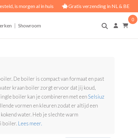
eld, is morgen al in huis
Gratis verzending in NL & BE
0
|
erken
Showroom
oiler. De boiler is compact van formaat en past
ter kraan boiler zorgt ervoor dat jij koud,
Single boiler kan je combineren met een
Selsiuz
illende vormen en kleuren zodat er altijd een
el kokend water. Heb je slechte warm
 boiler.
Lees meer.