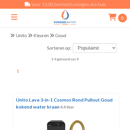
Voor 13:00 besteld is morgen al in huis
0
Unito
Kleuren
Goud
Sorteren op:
1-9 getoond van 9
1
Unito Lava 3-in-1 Cosmos Rond Pullout Goud
kokend water kraan
4,4 liter