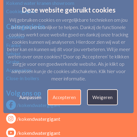
Kokend water kranen showroom
Deze website gebruikt cookies
Cookiepagina
Wij gebruiken cookies en vergelijkbare technieken om jou
Categorieën
beter en persoonlijker te helpen. Dankzij de functionele
cookies werkt onze website goed en dankzij onze tracking
Quooker
cookies kunnen wij analyseren. Hierdoor zien wij wat er
Franke
beter kan en kunnen wij dit voor jou verbeteren. Wil je meer
Selsiuz
weten over onze cookies? Door op ‘Accepteren’ te klikken
Grohe
zorg je voor een goedwerkende website. Als je klikt op
Accessoires
aanpassen kun je de cookies uitschakelen.
Klik hier voor
Close-in boilers
meer informatie
.
Volg ons op
Aanpassen
Accepteren
Weigeren
/kokendwatergigant
/kokendwatergigant
/kokendwatergigant