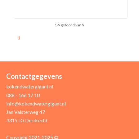
1-9 getoond van 9
1
Contactgegevens
kokendwatergigant.nl
088 - 166 17 10
info@kokendwatergigant.nl
Jan Valsterweg 47
3315 LG Dordrecht
Copyright 2021-2025 ©