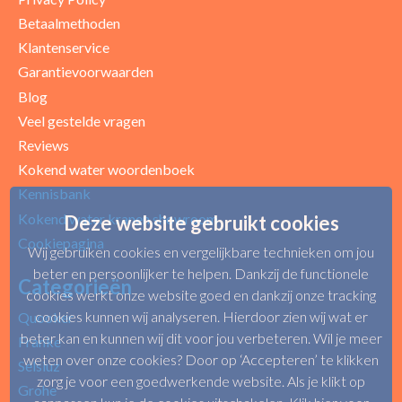
Betaalmethoden
Klantenservice
Garantievoorwaarden
Blog
Veel gestelde vragen
Reviews
Kokend water woordenboek
Kennisbank
Kokend water kranen showroom
Deze website gebruikt cookies
Cookiepagina
Wij gebruiken cookies en vergelijkbare technieken om jou
beter en persoonlijker te helpen. Dankzij de functionele
Categorieën
cookies werkt onze website goed en dankzij onze tracking
cookies kunnen wij analyseren. Hierdoor zien wij wat er
Quooker
beter kan en kunnen wij dit voor jou verbeteren. Wil je meer
Franke
weten over onze cookies? Door op ‘Accepteren’ te klikken
Selsiuz
zorg je voor een goedwerkende website. Als je klikt op
Grohe