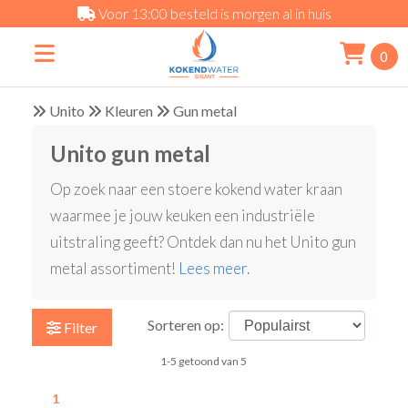
Voor 13:00 besteld is morgen al in huis
0
Unito
Kleuren
Gun metal
Unito gun metal
Op zoek naar een stoere kokend water kraan
waarmee je jouw keuken een industriële
uitstraling geeft? Ontdek dan nu het Unito gun
metal assortiment!
Lees meer
.
Sorteren op:
Filter
1-5 getoond van 5
1