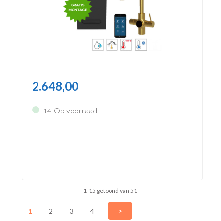
2.648,00
Op voorraad
14
1-15 getoond van 51
>
1
2
3
4