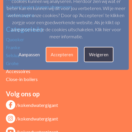
cookies kunnen wij analyseren. Hierdoor zien wij wat er
Kokend water kranen showroom
beter kan en kunnen wij dit voor jou verbeteren. Wil je meer
Cookiepagina
weten over onze cookies? Door op ‘Accepteren’ te klikken
zorg je voor een goedwerkende website. Als je klikt op
Categorieën
aanpassen kun je de cookies uitschakelen.
Klik hier voor
meer informatie
.
Quooker
Franke
Aanpassen
Accepteren
Weigeren
Selsiuz
Grohe
Accessoires
Close-in boilers
Volg ons op
/kokendwatergigant
/kokendwatergigant
/kokendwatergigant