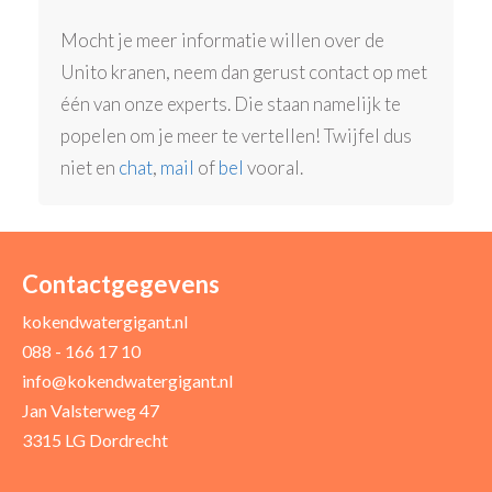
Mocht je meer informatie willen over de
Unito kranen, neem dan gerust contact op met
één van onze experts. Die staan namelijk te
popelen om je meer te vertellen! Twijfel dus
niet en
chat
,
mail
of
bel
vooral.
Contactgegevens
kokendwatergigant.nl
088 - 166 17 10
info@kokendwatergigant.nl
Jan Valsterweg 47
3315 LG Dordrecht