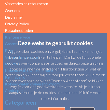
Verzenden en retourneren
Over ons
Disclaimer
Privacy Policy
Betaalmethoden
Klantenservice
Deze website gebruikt cookies
Garantievoorwaarden
Blog
Wij gebruiken cookies en vergelijkbare technieken om jou
beter en persoonlijker te helpen. Dankzij de functionele
Veel gestelde vragen
cookies werkt onze website goed en dankzij onze tracking
Reviews
cookies kunnen wij analyseren. Hierdoor zien wij wat er
Kokend water woordenboek
beter kan en kunnen wij dit voor jou verbeteren. Wil je meer
Kennisbank
weten over onze cookies? Door op ‘Accepteren’ te klikken
Kokend water kranen showroom
zorg je voor een goedwerkende website. Als je klikt op
Cookiepagina
aanpassen kun je de cookies uitschakelen.
Klik hier voor
meer informatie
.
Categorieën