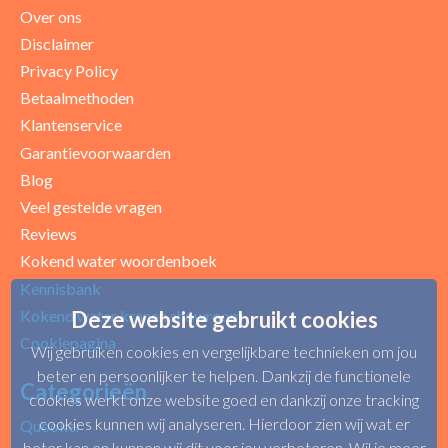
Over ons
Disclaimer
Privacy Policy
Betaalmethoden
Klantenservice
Garantievoorwaarden
Blog
Uw beoordeling
Veel gestelde vragen
Reviews
Kokend water woordenboek
Kennisbank
Kokend water kranen showroom
Deze website gebruikt cookies
Cookiepagina
Wij gebruiken cookies en vergelijkbare technieken om jou
beter en persoonlijker te helpen. Dankzij de functionele
Categorieën
cookies werkt onze website goed en dankzij onze tracking
cookies kunnen wij analyseren. Hierdoor zien wij wat er
Quooker
beter kan en kunnen wij dit voor jou verbeteren. Wil je meer