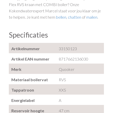
Flex RVS kraan met COMBI boiler? Onze
Kokendwaterexpert Marcel staat voor jou klaar om je
te helpen. Je kunt met hem
bellen
,
chatten
of
mailen
.
Specificaties
Artikelnummer
33150123
Artikel EAN nummer
8717662136030
Merk
Quooker
Materiaal boilervat
RVS
Tappatroon
XXS
Energielabel
A
Reservoir hoogte
47 cm