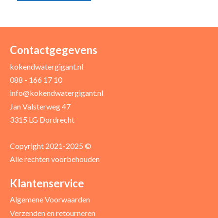
Uw naam *
Uw e-mailadres *
Contactgegevens
kokendwatergigant.nl
088 - 166 17 10
Uw recensie *
info@kokendwatergigant.nl
Jan Valsterweg 47
3315 LG Dordrecht
Copyright 2021-2025 ©
Alle rechten voorbehouden
Positieve punten
Verbeter punten
Klantenservice
Algemene Voorwaarden
Verzenden en retourneren