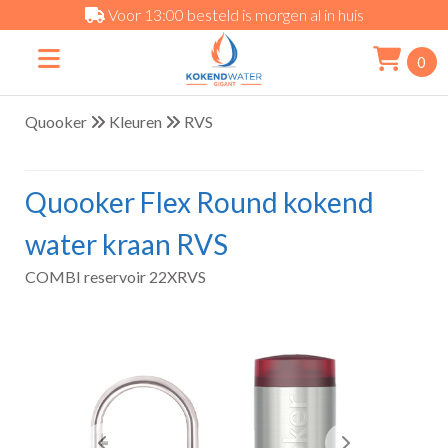
Voor 13:00 besteld is morgen al in huis
0
Quooker
Kleuren
RVS
Quooker Flex Round kokend
water kraan RVS
COMBI reservoir 22XRVS