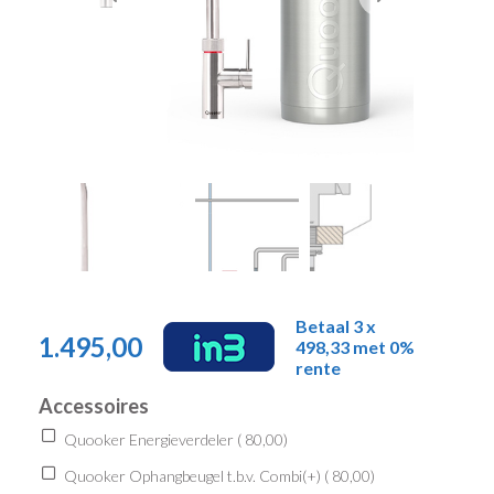
Betaal 3 x
1.495,00
498,33 met 0%
rente
Accessoires
Quooker Energieverdeler (
80,00
)
Quooker Ophangbeugel t.b.v. Combi(+) (
80,00
)