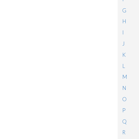
G
H
I
J
K
L
M
N
O
P
Q
R