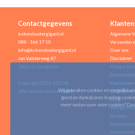
Contactgegevens
Klanten
kokendwatergigant.nl
Algemene V
088 - 166 17 10
Verzenden e
info@kokendwatergigant.nl
Over ons
Jan Valsterweg 47
Disclaimer
3315 LG Dordrecht
Privacy Pol
Betaalmeth
Copyright 2021-2025 ©
Klantenserv
Wij gebruiken cookies en vergelijkbar
Alle rechten voorbehouden
Garantievo
goed en dankzij onze tracking cookie
Blog
meer weten over onze cookies? Door 
Veel gestel
Reviews
Kokend wat
Kennisbank