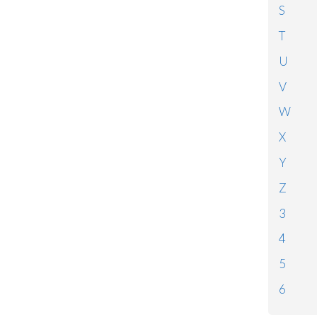
S
T
U
V
W
X
Y
Z
3
4
5
6