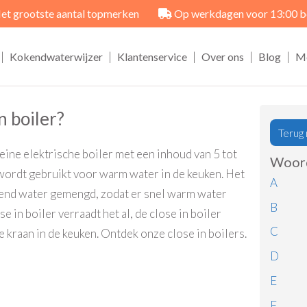
et grootste aantal topmerken
Op werkdagen voor 13:00 best
|
|
|
|
|
Kokendwaterwijzer
Klantenservice
Over ons
Blog
M
n boiler?
Terug 
leine elektrische boiler met een inhoud van 5 tot
Woord
r wordt gebruikt voor warm water in de keuken. Het
A
end water gemengd, zodat er snel warm water
B
e in boiler verraadt het al, de close in boiler
C
kraan in de keuken. Ontdek onze close in boilers.
D
E
F