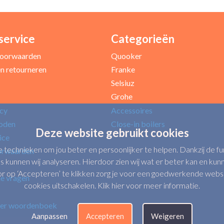
service
Categorieën
oorwaarden
Quooker
n retourneren
Franke
Selsiuz
Grohe
icy
Accessoires
oden
Close-in boilers
Deze website gebruikt cookies
ice
e technieken om jou beter en persoonlijker te helpen. Dankzij de 
orwaarden
s kunnen wij analyseren. Hierdoor zien wij wat er beter kan en kunne
op ‘Accepteren’ te klikken zorg je voor een goedwerkende website.
de vragen
cookies uitschakelen.
Klik hier voor meer informatie
.
er woordenboek
Aanpassen
Accepteren
Weigeren