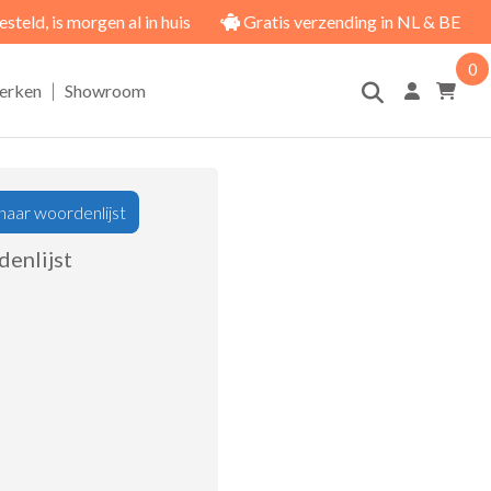
eld, is morgen al in huis
Gratis verzending in NL & BE
0
|
erken
Showroom
naar woordenlijst
enlijst