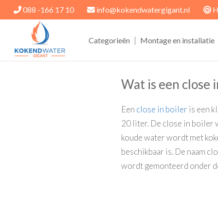
088 -166 17 10
info@kokendwatergigant.nl
H
|
Categorieën
Montage en installatie
Wat is een close i
Een
close in boiler
is een k
20 liter. De close in boile
koude water wordt met kok
beschikbaar is. De naam clos
wordt gemonteerd onder de 