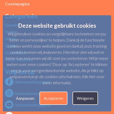
Cookiepagina
Categorieën
Deze website gebruikt cookies
Quooker
Franke
Wij gebruiken cookies en vergelijkbare technieken om jou
Selsiuz
beter en persoonlijker te helpen. Dankzij de functionele
Grohe
cookies werkt onze website goed en dankzij onze tracking
cookies kunnen wij analyseren. Hierdoor zien wij wat er
Accessoires
beter kan en kunnen wij dit voor jou verbeteren. Wil je meer
Close-in boilers
weten over onze cookies? Door op ‘Accepteren’ te klikken
zorg je voor een goedwerkende website. Als je klikt op
Volg ons op
aanpassen kun je de cookies uitschakelen.
Klik hier voor
/kokendwatergigant
meer informatie
.
/kokendwatergigant
Aanpassen
Accepteren
Weigeren
/kokendwatergigant