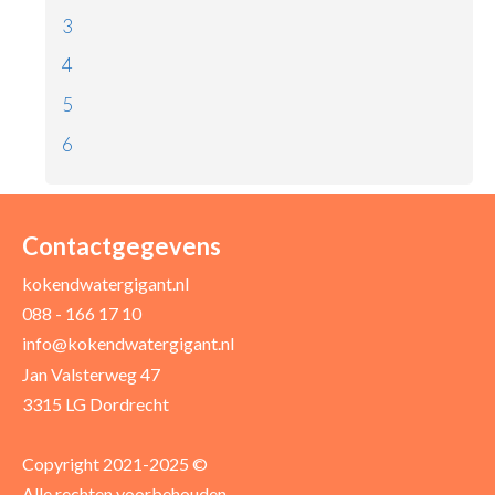
3
4
5
6
Contactgegevens
kokendwatergigant.nl
088 - 166 17 10
info@kokendwatergigant.nl
Jan Valsterweg 47
3315 LG Dordrecht
Copyright 2021-2025 ©
Alle rechten voorbehouden