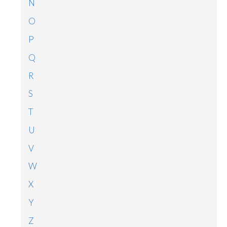
N
O
P
Q
R
S
T
U
V
W
X
Y
Z