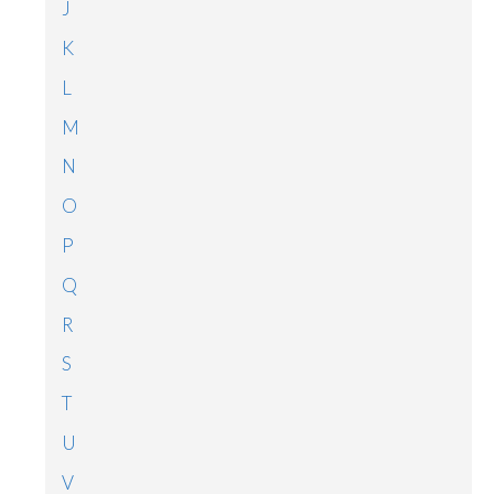
J
K
L
M
N
O
P
Q
R
S
T
U
V