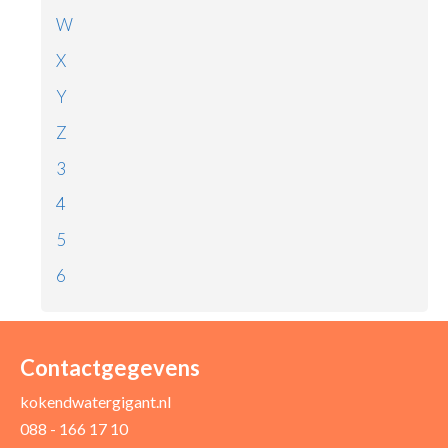
W
X
Y
Z
3
4
5
6
Contactgegevens
kokendwatergigant.nl
088 - 166 17 10