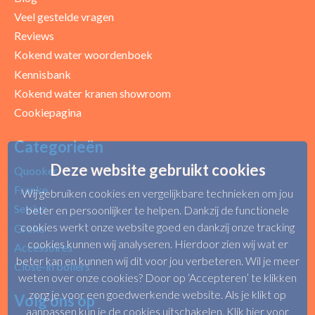
Veel gestelde vragen
Reviews
Kokend water woordenboek
Kennisbank
Kokend water kranen showroom
Cookiepagina
Categorieën
Deze website gebruikt cookies
Quooker
Franke
Wij gebruiken cookies en vergelijkbare technieken om jou
Selsiuz
beter en persoonlijker te helpen. Dankzij de functionele
cookies werkt onze website goed en dankzij onze tracking
Grohe
cookies kunnen wij analyseren. Hierdoor zien wij wat er
Accessoires
beter kan en kunnen wij dit voor jou verbeteren. Wil je meer
Close-in boilers
weten over onze cookies? Door op ‘Accepteren’ te klikken
zorg je voor een goedwerkende website. Als je klikt op
Volg ons op
aanpassen kun je de cookies uitschakelen.
Klik hier voor