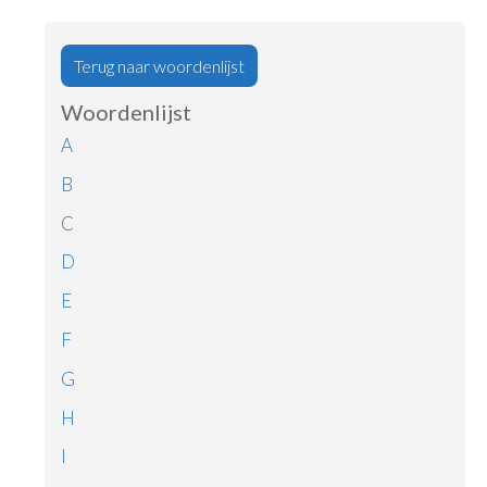
Terug naar woordenlijst
Woordenlijst
A
B
C
D
E
F
G
H
I