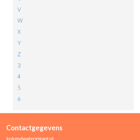
V
W
X
Y
Z
3
4
5
6
Contactgegevens
kokendwatergigant.nl