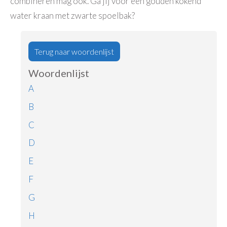
combineren mag ook. Ga jij voor een gouden kokend
water kraan met zwarte spoelbak?
Terug naar woordenlijst
Woordenlijst
A
B
C
D
E
F
G
H