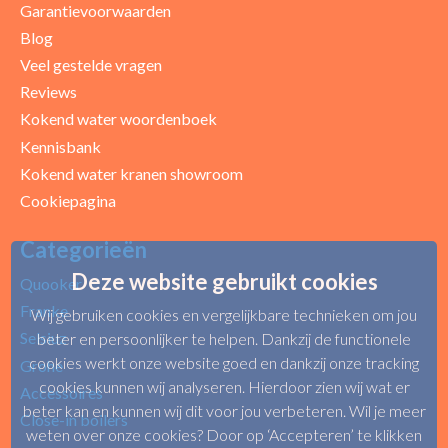
Garantievoorwaarden
Blog
Veel gestelde vragen
Reviews
Kokend water woordenboek
Kennisbank
Kokend water kranen showroom
Cookiepagina
Categorieën
Deze website gebruikt cookies
Quooker
Franke
Wij gebruiken cookies en vergelijkbare technieken om jou
Selsiuz
beter en persoonlijker te helpen. Dankzij de functionele
cookies werkt onze website goed en dankzij onze tracking
Grohe
cookies kunnen wij analyseren. Hierdoor zien wij wat er
Accessoires
beter kan en kunnen wij dit voor jou verbeteren. Wil je meer
Close-in boilers
weten over onze cookies? Door op ‘Accepteren’ te klikken