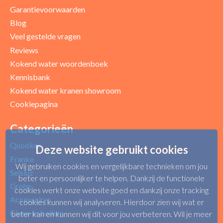
Garantievoorwaarden
Blog
Veel gestelde vragen
Reviews
Kokend water woordenboek
Kennisbank
Kokend water kranen showroom
Cookiepagina
Categorieën
Quooker
Deze website gebruikt cookies
Franke
Wij gebruiken cookies en vergelijkbare technieken om jou
Selsiuz
beter en persoonlijker te helpen. Dankzij de functionele
Grohe
cookies werkt onze website goed en dankzij onze tracking
Accessoires
cookies kunnen wij analyseren. Hierdoor zien wij wat er
Close-in boilers
beter kan en kunnen wij dit voor jou verbeteren. Wil je meer