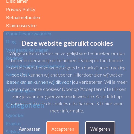
Disclaimer
Privacy Policy
Betaalmethoden
Klantenservice
Garantievoorwaarden
Blog
Deze website gebruikt cookies
Veel gestelde vragen
Wij gebruiken cookies en vergelijkbare technieken om jou
Reviews
beter en persoonlijker te helpen. Dankzij de functionele
Kokend water woordenboek
cookies werkt onze website goed en dankzij onze tracking
Kennisbank
cookies kunnen wij analyseren. Hierdoor zien wij wat er
beter kan en kunnen wij dit voor jou verbeteren. Wil je meer
Kokend water kranen showroom
weten over onze cookies? Door op ‘Accepteren’ te klikken
Cookiepagina
zorg je voor een goedwerkende website. Als je klikt op
aanpassen kun je de cookies uitschakelen.
Klik hier voor
Categorieën
meer informatie
.
Quooker
Franke
Aanpassen
Accepteren
Weigeren
Selsiuz