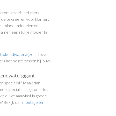
aarom streeft het merk
de te creëren voor klanten,
et minder middelen en
d samen een stukje mooier te
e
Kokendwaterwijzer
. Deze
ers het beste passen bij jouw
okendwatergigant
een specialist? Maak dan
nde specialist langs om alles
ouw nieuwe aanwinst in goede
e? Bekijk dan
montage en