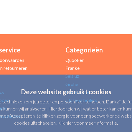
service
Categorieën
Uw e-mailadres *
oorwaarden
Quooker
n retourneren
Franke
Selsiuz
Grohe
Deze website gebruikt cookies
icy
Accessoires
oden
Close-in boilers
e technieken om jou beter en persoonlijker te helpen. Dankzij de 
ice
s kunnen wij analyseren. Hierdoor zien wij wat er beter kan en kunne
op ‘Accepteren’ te klikken zorg je voor een goedwerkende website.
orwaarden
cookies uitschakelen.
Klik hier voor meer informatie
.