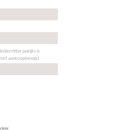
 indien filter jaarijks is
(met aankoopbewijs)
d
eview