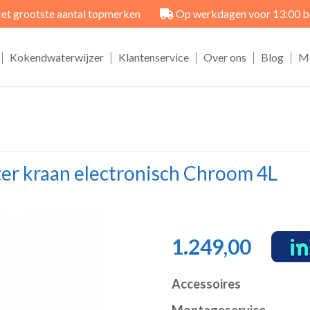
et grootste aantal topmerken
Op werkdagen voor 13:00 best
|
|
|
|
|
Kokendwaterwijzer
Klantenservice
Over ons
Blog
M
ter kraan electronisch Chroom 4L
1.249,00
Accessoires
Montageservice