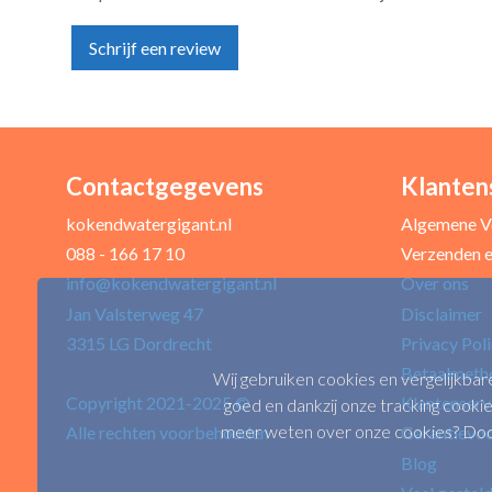
Schrijf een review
Contactgegevens
Klanten
Uw naam *
kokendwatergigant.nl
Algemene V
088 - 166 17 10
Verzenden e
info@kokendwatergigant.nl
Over ons
Uw recensie *
Jan Valsterweg 47
Disclaimer
3315 LG Dordrecht
Privacy Pol
Betaalmeth
Wij gebruiken cookies en vergelijkbar
Copyright 2021-2025 ©
Klantenserv
goed en dankzij onze tracking cookie
meer weten over onze cookies? Door 
Alle rechten voorbehouden
Garantievo
Blog