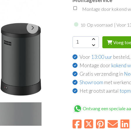
Montage door kokend wat
Op voorraad
| Voor 1
10
Voeg toe
Voor
13:00 uur
besteld,
Montage door
kokend w
Gratis verzending in
Ne
Showroom
met werkend
Het grootst aantal
topm
Ontvang een speciale a