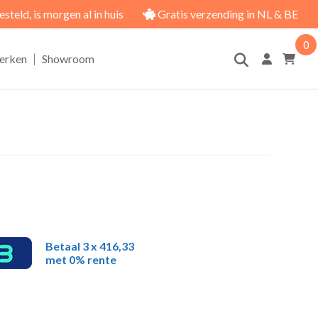
eld, is morgen al in huis
Gratis verzending in NL & BE
0
|
erken
Showroom
Betaal 3 x 416,33
met 0% rente