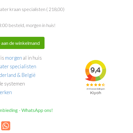
er kraan specialisten (
218,00
)
3:00 besteld, morgen in huis!
 aan de winkelmand
 is
morgen
al in huis
ater specialisten
derland & België
e systemen
erken
anbieding - WhatsApp ons!