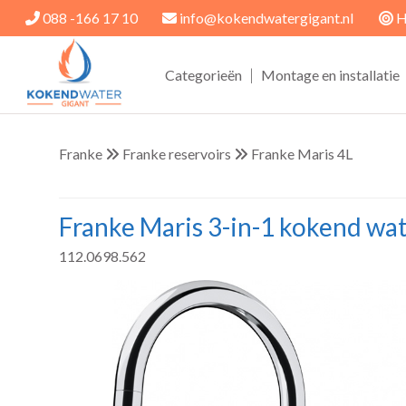
088 -166 17 10
info@kokendwatergigant.nl
H
|
Categorieën
Montage en installatie
Franke
Franke reservoirs
Franke Maris 4L
Franke Maris 3-in-1 kokend wa
112.0698.562