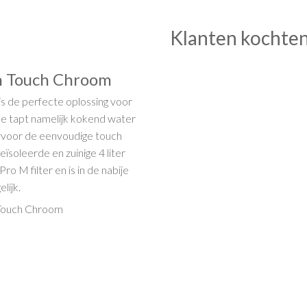
Klanten kochten
an Touch Chroom
 de perfecte oplossing voor
Je tapt namelijk kokend water
arvoor de eenvoudige touch
ïsoleerde en zuinige 4 liter
ro M filter en is in de nabije
lijk.
 Touch Chroom