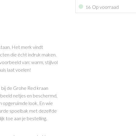
Op voorraad
16
 staan. Het merk vindt
ucten die écht indruk maken.
oorbeeld van: warm, stijlvol
uis laat voelen!
n bij de Grohe Red kraan
rbeeld netjes en beschermd,
n opgeruimde look. En wie
eurde spoelbak met dezelfde
k toe aan je bestelling.