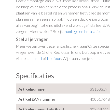
Laat de montage van jouw Grohe Red kraan Brons L-uitl
de knop over aan een van onze professionals. Vink de insta
plaatsen van je bestelling en wij nemen het volledige m
plannen samen een afspraak in op een dag die jou uitkom
alles van begin tot eind uitstekend wordt geïnstalleerd. 
zorgen! Meer weten? Bekijk
montage en installatie
.
Stel al je vragen
Meer weten over deze fantastische kraan? Onze special
vragen over de Grohe Red kraan Brons L-uitloop met vee
via de
chat
,
mail
of
telefoon
. Wij staan voor je klaar.
Specificaties
Artikelnummer
33150359
Artikel EAN nummer
400517648
Artikelnummer fabrikant
30324DA1