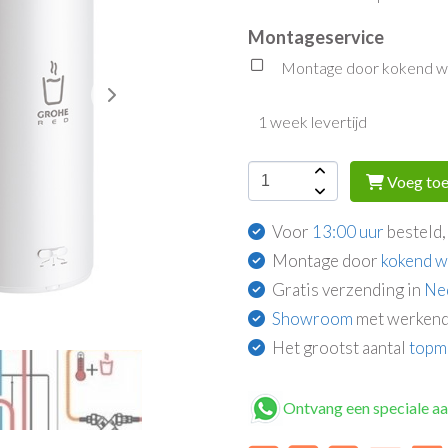
Montageservice
Montage door kokend wat
1 week levertijd
Voeg toe
Voor
13:00 uur
besteld,
Montage door
kokend w
Gratis verzending in
Ne
Showroom
met werkend
Het grootst aantal
topm
Ontvang een speciale a