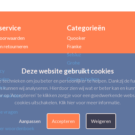
service
Categorieën
Uw e-mailadres *
oorwaarden
Quooker
n retourneren
Franke
Selsiuz
Grohe
Deze website gebruikt cookies
icy
Accessoires
oden
Close-in boilers
e technieken om jou beter en persoonlijker te helpen. Dankzij de 
ice
s kunnen wij analyseren. Hierdoor zien wij wat er beter kan en kunne
op ‘Accepteren’ te klikken zorg je voor een goedwerkende website.
orwaarden
cookies uitschakelen.
Klik hier voor meer informatie
.
de vragen
Verbeter punten
Aanpassen
Accepteren
Weigeren
er woordenboek