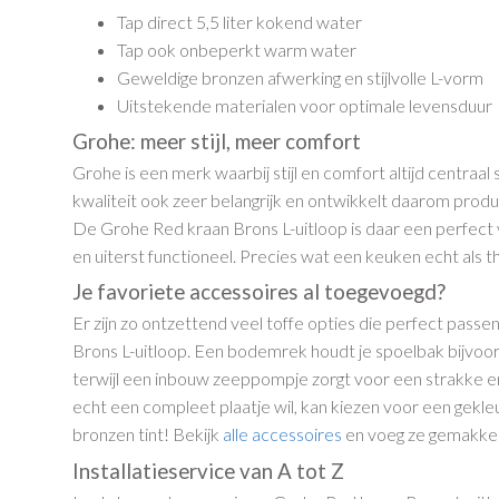
Tap direct 5,5 liter kokend water
Tap ook onbeperkt warm water
Geweldige bronzen afwerking en stijlvolle L-vorm
Uitstekende materialen voor optimale levensduur
Grohe: meer stijl, meer comfort
Grohe is een merk waarbij stijl en comfort altijd centraal
kwaliteit ook zeer belangrijk en ontwikkelt daarom prod
De Grohe Red kraan Brons L-uitloop is daar een perfect v
en uiterst functioneel. Precies wat een keuken echt als th
Je favoriete accessoires al toegevoegd?
Er zijn zo ontzettend veel toffe opties die perfect passe
Brons L-uitloop. Een bodemrek houdt je spoelbak bijvoo
terwijl een inbouw zeeppompje zorgt voor een strakke e
echt een compleet plaatje wil, kan kiezen voor een gekl
bronzen tint! Bekijk
alle accessoires
en voeg ze gemakkelij
Installatieservice van A tot Z