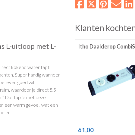
Klanten kochten
 L-uitloop met L-
Itho Daalderop Combi
 direct kokend water tapt.
achten. Super handig wanneer
boel even goed wil
ruim, waardoor je direct 5,5
er? Dat tap je met deze
en een warm gevoel, wat een
oelen.
61,00