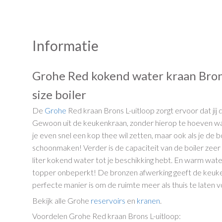
Informatie
Grohe Red kokend water kraan Brons
size boiler
De
Grohe
Red kraan Brons L-uitloop zorgt ervoor dat jij
Gewoon uit de keukenkraan, zonder hierop te hoeven w
je even snel een kop thee wil zetten, maar ook als je de 
schoonmaken! Verder is de capaciteit van de boiler zeer 
liter kokend water tot je beschikking hebt. En warm wat
topper onbeperkt! De bronzen afwerking geeft de keuk
perfecte manier is om de ruimte meer als thuis te laten v
Bekijk alle Grohe
reservoirs
en
kranen
.
Voordelen Grohe Red kraan Brons L-uitloop: