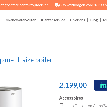
et grootste aantal topmerken
Op werkdagen voor 13:00 best
|
|
|
|
|
Kokendwaterwijzer
Klantenservice
Over ons
Blog
M
 met L-size boiler
2.199,00
Accessoires
Itho Daalderop CombiSw