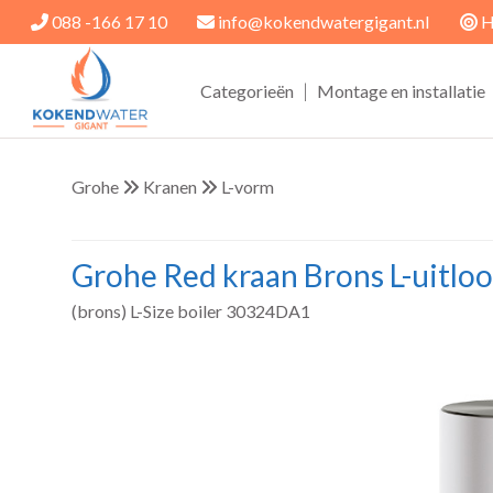
088 -166 17 10
info@kokendwatergigant.nl
H
|
Categorieën
Montage en installatie
Grohe
Kranen
L-vorm
Grohe Red kraan Brons L-uitloop
(brons) L-Size boiler 30324DA1