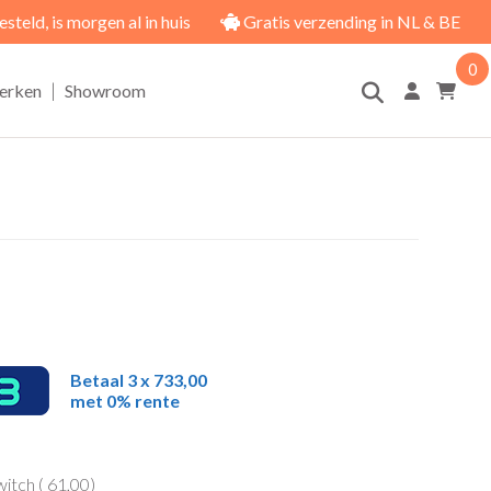
eld, is morgen al in huis
Gratis verzending in NL & BE
0
|
erken
Showroom
Betaal 3 x 733,00
met 0% rente
itch (
61,00
)