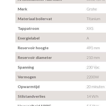
Merk
Grohe
Materiaal boilervat
Titanium
Tappatroon
XXS
Energielabel
A
Reservoir hoogte
491 mm
Reservoir diameter
210 mm
Spanning
230 Vac
Vermogen
2200W
Opwarmtijd
20 minuten
Stilstandverlies
14 W/h
Hoeveelheid 100°C
5,5 liter