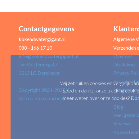
Contactgegevens
Klanten
Uw naam *
kokendwatergigant.nl
Algemene V
088 - 166 17 10
Verzenden e
info@kokendwatergigant.nl
Over ons
Uw recensie *
Jan Valsterweg 47
Disclaimer
3315 LG Dordrecht
Privacy Pol
Betaalmeth
Wij gebruiken cookies en vergelijkbar
Copyright 2021-2025 ©
Klantenserv
goed en dankzij onze tracking cookie
meer weten over onze cookies? Door 
Alle rechten voorbehouden
Garantievo
Blog
Veel gestel
Positieve punten
Reviews
Kokend wat