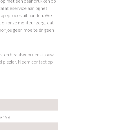
oop met een paar drukken op
llatieservice aan bij het
ontageproces uit handen. We
t en onze monteur zorgt dat
Voor jou geen moeite én geen
isten beantwoorden al jouw
l plezier. Neem contact op
9198