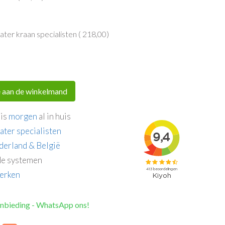
er kraan specialisten (
218,00
)
 aan de winkelmand
 is
morgen
al in huis
ater specialisten
derland & België
e systemen
erken
anbieding - WhatsApp ons!