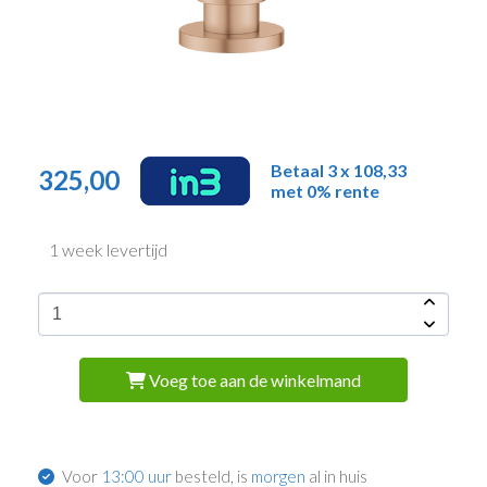
Betaal 3 x 108,33
325,00
met 0% rente
1 week levertijd
Voeg toe aan de winkelmand
Voor
13:00 uur
besteld, is
morgen
al in huis