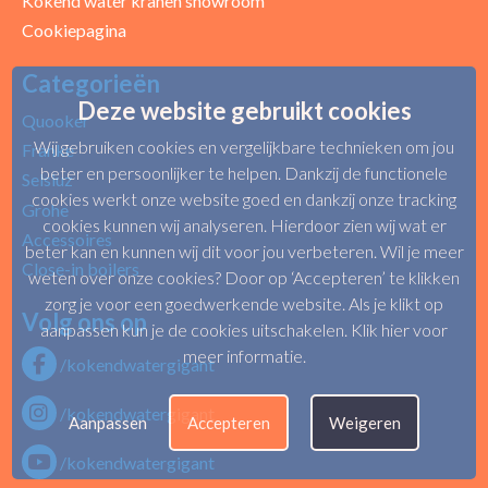
Kokend water kranen showroom
Cookiepagina
Categorieën
Deze website gebruikt cookies
Quooker
Wij gebruiken cookies en vergelijkbare technieken om jou
Franke
beter en persoonlijker te helpen. Dankzij de functionele
Selsiuz
cookies werkt onze website goed en dankzij onze tracking
Grohe
cookies kunnen wij analyseren. Hierdoor zien wij wat er
Accessoires
beter kan en kunnen wij dit voor jou verbeteren. Wil je meer
Close-in boilers
weten over onze cookies? Door op ‘Accepteren’ te klikken
zorg je voor een goedwerkende website. Als je klikt op
Volg ons op
aanpassen kun je de cookies uitschakelen.
Klik hier voor
meer informatie
.
/kokendwatergigant
/kokendwatergigant
Aanpassen
Accepteren
Weigeren
/kokendwatergigant