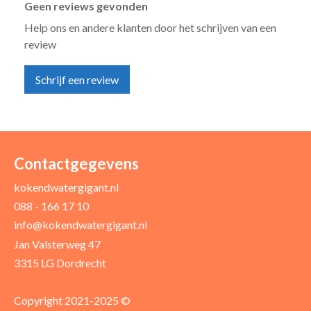
Geen reviews gevonden
Help ons en andere klanten door het schrijven van een
review
Schrijf een review
Uw naam *
Uw e-mailadres *
Contactgegevens
kokendwatergigant.nl
088 - 166 17 10
Uw recensie *
info@kokendwatergigant.nl
Jan Valsterweg 47
3315 LG Dordrecht
Copyright 2021-2025 ©