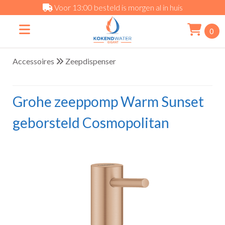
Voor 13:00 besteld is morgen al in huis
0
Accessoires
Zeepdispenser
Grohe zeeppomp Warm Sunset
geborsteld Cosmopolitan