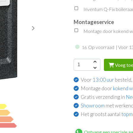
Inventum Q-Fix boileraan
Montageservice
Montage door kokend wat
Op voorraad
| Voor 1
16
Voeg toe
Voor
13:00 uur
besteld,
Montage door
kokend w
Gratis verzending in
Ne
Showroom
met werkend
Het grootst aantal
topm
Ontvang een speciale a