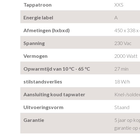
Tappatroon
XXS
Energie label
A
Afmetingen (hxbxd)
450 x 338 x
Spanning
230 Vac
Vermogen
2000 Watt
Opwarmtijd van 10 °C - 65 °C
27 min
stilstandsverlies
18 W/h
Aansluiting koud tapwater
Knel-/solde
Uitvoeringsvorm
Staand
Garantie
5 jaar op ko
garantie op