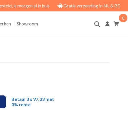
eld, is morgen al in huis
Gratis verzending in NL & BE
0
|
erken
Showroom
Betaal 3 x 97,33 met
0% rente