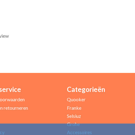
eview
service
Categorieën
Uw e-mailadres *
oorwaarden
Quooker
n retourneren
Franke
Selsiuz
Grohe
icy
Accessoires