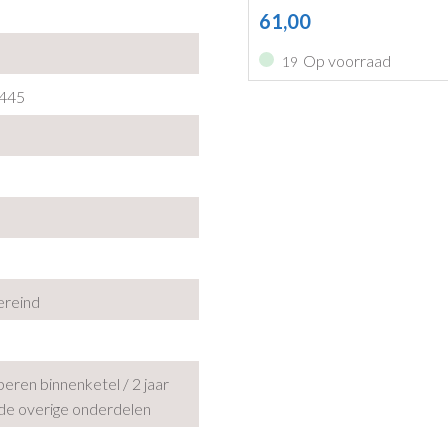
61,00
Op voorraad
19
 445
ereind
peren binnenketel / 2 jaar
 de overige onderdelen