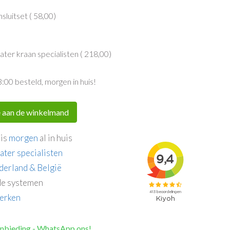
sluitset (
58,00
)
er kraan specialisten (
218,00
)
3:00 besteld, morgen in huis!
 aan de winkelmand
 is
morgen
al in huis
ater specialisten
derland & België
e systemen
erken
anbieding - WhatsApp ons!