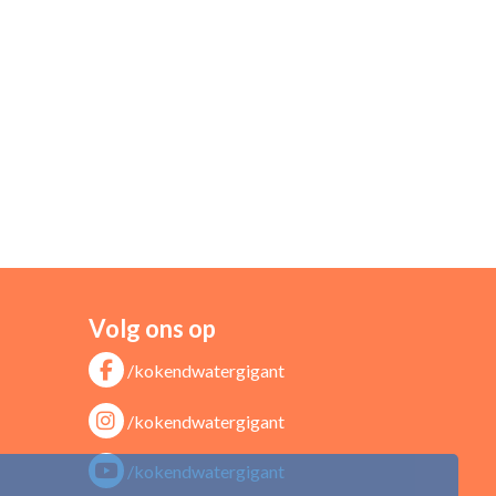
Volg ons op
/kokendwatergigant
/kokendwatergigant
/kokendwatergigant