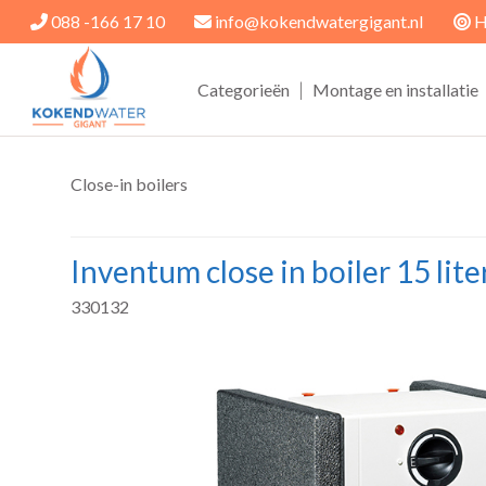
088 -166 17 10
info@kokendwatergigant.nl
H
|
Categorieën
Montage en installatie
Close-in boilers
Inventum close in boiler 15 lit
330132