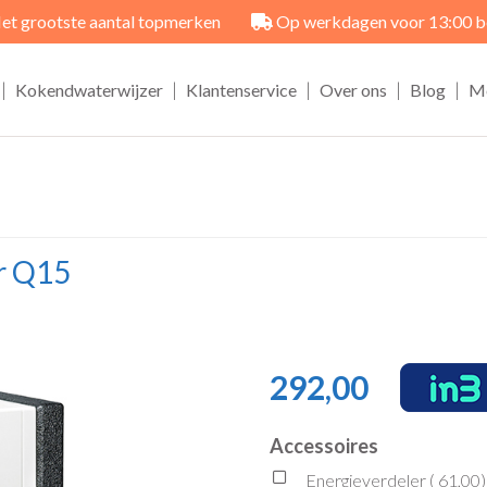
et grootste aantal topmerken
Op werkdagen voor 13:00 best
|
|
|
|
|
Kokendwaterwijzer
Klantenservice
Over ons
Blog
M
er Q15
292,00
Accessoires
Energieverdeler (
61,00
)