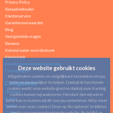
Privacy Policy
Betaalmethoden
Klantenservice
Garantievoorwaarden
Blog
Uw beoordeling
Veel gestelde vragen
Reviews
Kokend water woordenboek
Kennisbank
Kokend water kranen showroom
Deze website gebruikt cookies
Cookiepagina
Wij gebruiken cookies en vergelijkbare technieken om jou
Categorieën
beter en persoonlijker te helpen. Dankzij de functionele
cookies werkt onze website goed en dankzij onze tracking
Quooker
cookies kunnen wij analyseren. Hierdoor zien wij wat er
Franke
beter kan en kunnen wij dit voor jou verbeteren. Wil je meer
Selsiuz
weten over onze cookies? Door op ‘Accepteren’ te klikken
Grohe
zorg je voor een goedwerkende website. Als je klikt op