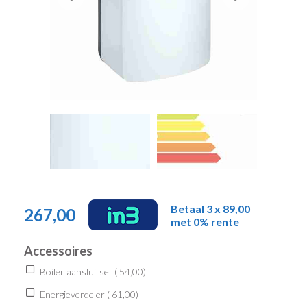
Betaal 3 x 89,00
267,00
met 0% rente
Accessoires
Boiler aansluitset (
54,00
)
Energieverdeler (
61,00
)