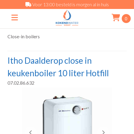
Voor 13:00 besteld is morgen al in huis
0
Close-in boilers
Itho Daalderop close in
keukenboiler 10 liter Hotfill
07.02.86.632