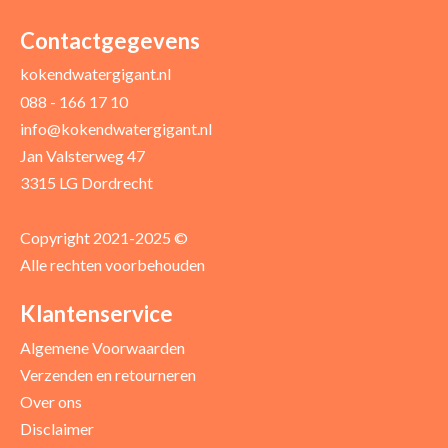
Uw naam *
Uw e-mailadres *
Contactgegevens
kokendwatergigant.nl
088 - 166 17 10
Uw recensie *
info@kokendwatergigant.nl
Jan Valsterweg 47
3315 LG Dordrecht
Copyright 2021-2025 ©
Alle rechten voorbehouden
Positieve punten
Verbeter punten
Klantenservice
Algemene Voorwaarden
Verzenden en retourneren
Over ons
Disclaimer