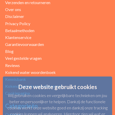
Verzenden en retourneren
Over ons
Disclaimer
Privacy Policy
Betaalmethoden
Klantenservice
Garantievoorwaarden
Blog
Uw beoordeling
Veel gestelde vragen
Reviews
Kokend water woordenboek
Kennisbank
Deze website gebruikt cookies
Kokend water kranen showroom
Cookiepagina
Wij gebruiken cookies en vergelijkbare technieken om jou
beter en persoonlijker te helpen. Dankzij de functionele
Categorieën
cookies werkt onze website goed en dankzij onze tracking
cookies kunnen wij analyseren. Hierdoor zien wij wat er
Quooker