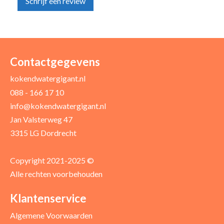
Schrijf een review
Uw naam *
Uw e-mailadres *
Contactgegevens
kokendwatergigant.nl
088 - 166 17 10
Uw recensie *
info@kokendwatergigant.nl
Jan Valsterweg 47
3315 LG Dordrecht
Copyright 2021-2025 ©
Alle rechten voorbehouden
Positieve punten
Verbeter punten
Klantenservice
Algemene Voorwaarden