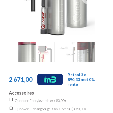
Betaal 3 x
2.671,00
890,33 met 0%
rente
Accessoires
Quooker Energieverdeler (
80,00
)
Quooker Ophangbeugel t.b.v. Combi(+) (
80,00
)