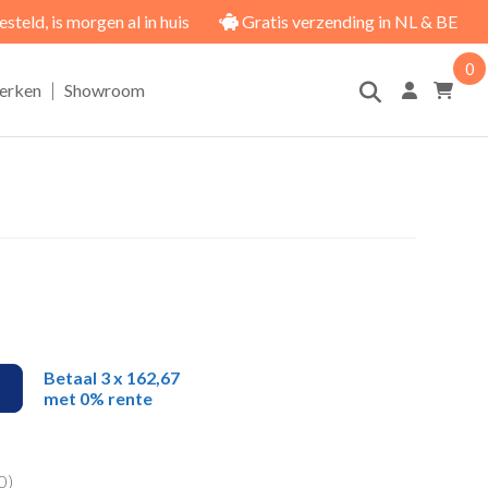
eld, is morgen al in huis
Gratis verzending in NL & BE
0
|
erken
Showroom
Betaal 3 x 162,67
met 0% rente
0
)