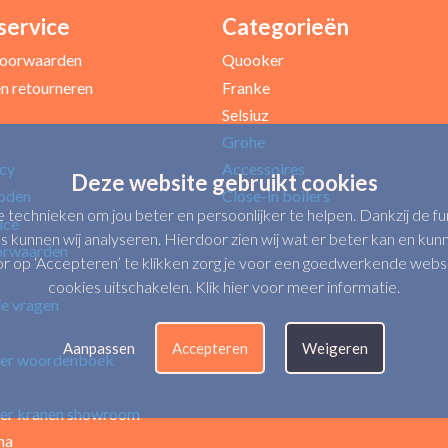
service
Categorieën
Uw e-mailadres *
oorwaarden
Quooker
n retourneren
Franke
Selsiuz
Grohe
icy
Accessoires
Deze website gebruikt cookies
oden
Close-in boilers
e technieken om jou beter en persoonlijker te helpen. Dankzij de 
ice
s kunnen wij analyseren. Hierdoor zien wij wat er beter kan en kunne
orwaarden
op ‘Accepteren’ te klikken zorg je voor een goedwerkende website.
cookies uitschakelen.
Klik hier voor meer informatie
.
de vragen
Verbeter punten
Aanpassen
Accepteren
Weigeren
er woordenboek
er kranen showroom
na