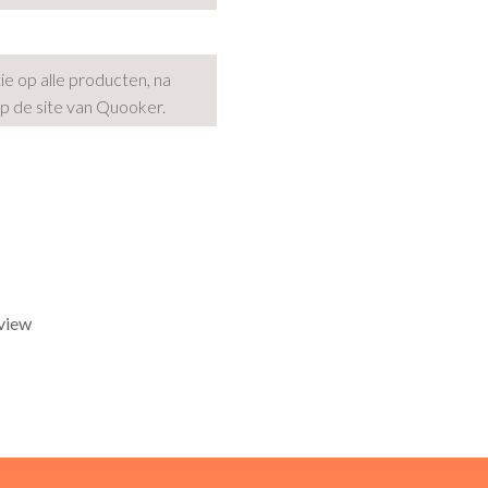
tie op alle producten, na
op de site van Quooker.
eview