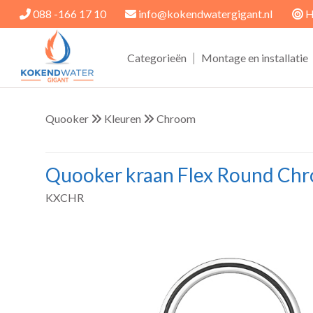
088 -166 17 10
info@kokendwatergigant.nl
H
|
Categorieën
Montage en installatie
Quooker
Kleuren
Chroom
Quooker kraan Flex Round Ch
KXCHR