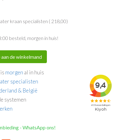
er kraan specialisten (
218,00
)
3:00 besteld, morgen in huis!
 aan de winkelmand
 is
morgen
al in huis
ater specialisten
derland & België
e systemen
erken
anbieding - WhatsApp ons!