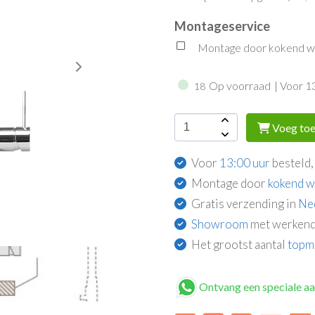
Montageservice
Montage door kokend wat
Op voorraad
| Voor 1
18
Voeg toe
Voor
13:00 uur
besteld,
Montage door
kokend w
Gratis verzending in
Ne
Showroom
met werkend
Het grootst aantal
topm
Ontvang een speciale a