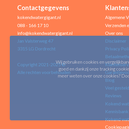
Contactgegevens
Klanten
Uw naam *
kokendwatergigant.nl
Algemene V
088 - 166 17 10
Verzenden e
info@kokendwatergigant.nl
Over ons
Uw recensie *
Jan Valsterweg 47
Disclaimer
3315 LG Dordrecht
Privacy Pol
Betaalmeth
Wij gebruiken cookies en vergelijkbar
Copyright 2021-2025 ©
Klantenserv
goed en dankzij onze tracking cookie
Alle rechten voorbehouden
Garantievo
meer weten over onze cookies? Door 
Blog
Veel gestel
Positieve punten
Reviews
Kokend wat
Kennisbank
Kokend wat
Cookiepagi