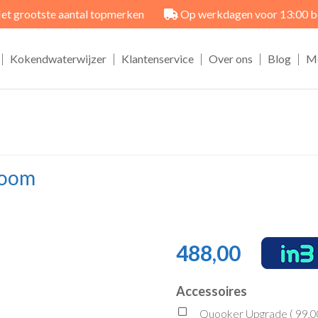
et grootste aantal topmerken
Op werkdagen voor 13:00 best
|
|
|
|
|
Kokendwaterwijzer
Klantenservice
Over ons
Blog
M
room
488,00
Accessoires
Quooker Upgrade (
99,0