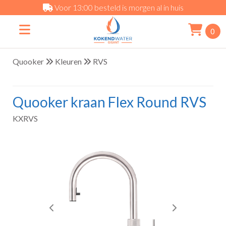
Voor 13:00 besteld is morgen al in huis
0
Quooker
Kleuren
RVS
Quooker kraan Flex Round RVS
KXRVS