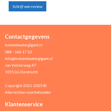
Schrijf een review
Uw naam *
Uw e-mailadres *
Contactgegevens
kokendwatergigant.nl
088 - 166 17 10
Uw recensie *
info@kokendwatergigant.nl
Jan Valsterweg 47
3315 LG Dordrecht
Copyright 2021-2025 ©
Alle rechten voorbehouden
Positieve punten
Verbeter punten
Klantenservice