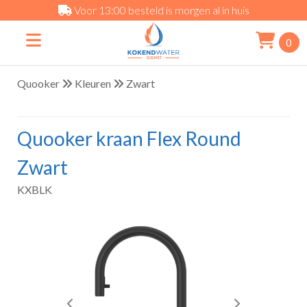
Voor 13:00 besteld is morgen al in huis
0
Quooker
Kleuren
Zwart
Quooker kraan Flex Round
Zwart
KXBLK