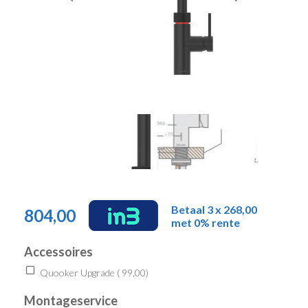
Betaal 3 x 268,00
804,00
met 0% rente
Accessoires
Quooker Upgrade (
99,00
)
Montageservice