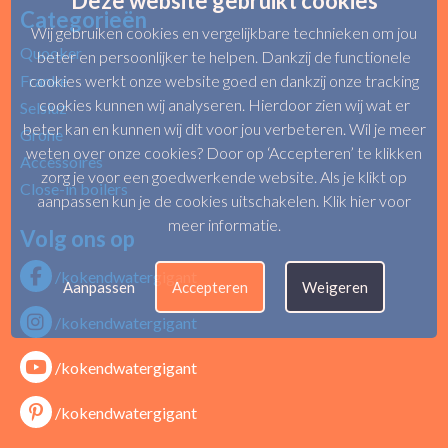
Deze website gebruikt cookies
Categorieën
Wij gebruiken cookies en vergelijkbare technieken om jou
Quooker
beter en persoonlijker te helpen. Dankzij de functionele
Franke
cookies werkt onze website goed en dankzij onze tracking
cookies kunnen wij analyseren. Hierdoor zien wij wat er
Selsiuz
beter kan en kunnen wij dit voor jou verbeteren. Wil je meer
Grohe
weten over onze cookies? Door op ‘Accepteren’ te klikken
Accessoires
zorg je voor een goedwerkende website. Als je klikt op
Close-in boilers
aanpassen kun je de cookies uitschakelen.
Klik hier voor
meer informatie
.
Volg ons op
/kokendwatergigant
Aanpassen
Accepteren
Weigeren
/kokendwatergigant
/kokendwatergigant
/kokendwatergigant