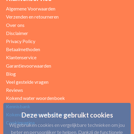
Algemene Voorwaarden
Verzenden en retourneren
Over ons
Disclaimer
Privacy Policy
Betaalmethoden
Klantenservice
Garantievoorwaarden
Blog
Uw beoordeling
Veel gestelde vragen
Reviews
Kokend water woordenboek
Kennisbank
Deze website gebruikt cookies
Kokend water kranen showroom
Cookiepagina
Wij gebruiken cookies en vergelijkbare technieken om jou
beter en persoonlijker te helpen. Dankzij de functionele