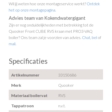
Wil jij weten hoe onze montageservice werkt?
Ontdek
het op onze montagepagina
.
Advies team van Kokendwatergigant
Zijn er nog onduidelijkheden met betrekking tot de
Quooker Front CUBE RVS kraan met PRO3-VAQ
boiler? Ons team zal je voorzien van advies.
Chat
,
bel
of
mail
.
Specificaties
Artikelnummer
33150686
Merk
Quooker
Materiaal boilervat
RVS
Tappatroon
n.v.t.