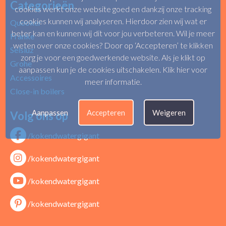
Categorieën
cookies werkt onze website goed en dankzij onze tracking
cookies kunnen wij analyseren. Hierdoor zien wij wat er
Quooker
beter kan en kunnen wij dit voor jou verbeteren. Wil je meer
Franke
weten over onze cookies? Door op ‘Accepteren’ te klikken
Selsiuz
zorg je voor een goedwerkende website. Als je klikt op
Grohe
aanpassen kun je de cookies uitschakelen.
Klik hier voor
Accessoires
meer informatie
.
Close-in boilers
Aanpassen
Accepteren
Weigeren
Volg ons op
/kokendwatergigant
/kokendwatergigant
/kokendwatergigant
/kokendwatergigant