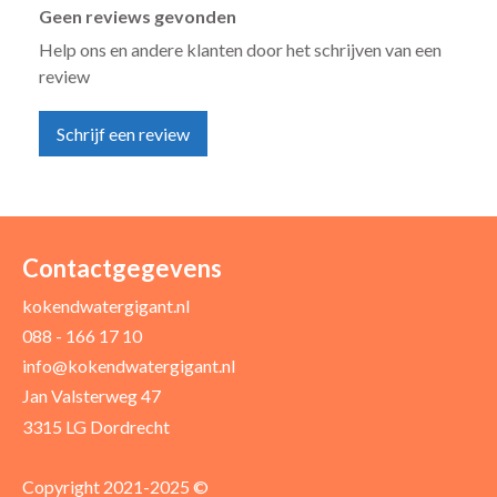
Geen reviews gevonden
Help ons en andere klanten door het schrijven van een
review
Schrijf een review
Uw naam *
Uw e-mailadres *
Contactgegevens
kokendwatergigant.nl
088 - 166 17 10
Uw recensie *
info@kokendwatergigant.nl
Jan Valsterweg 47
3315 LG Dordrecht
Copyright 2021-2025 ©