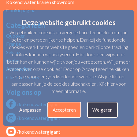
Kokend water kranen showroom
Cookiepagina
Deze website gebruikt cookies
Categorieën
Wij gebruiken cookies en vergelijkbare technieken om jou
Quooker
beter en persoonlijker te helpen. Dankzij de functionele
Franke
cookies werkt onze website goed en dankzij onze tracking
Selsiuz
cookies kunnen wij analyseren. Hierdoor zien wij wat er
Grohe
beter kan en kunnen wij dit voor jou verbeteren. Wil je meer
Accessoires
weten over onze cookies? Door op ‘Accepteren’ te klikken
zorg je voor een goedwerkende website. Als je klikt op
Close-in boilers
aanpassen kun je de cookies uitschakelen.
Klik hier voor
Volg ons op
meer informatie
.
/kokendwatergigant
Aanpassen
Accepteren
Weigeren
/kokendwatergigant
/kokendwatergigant