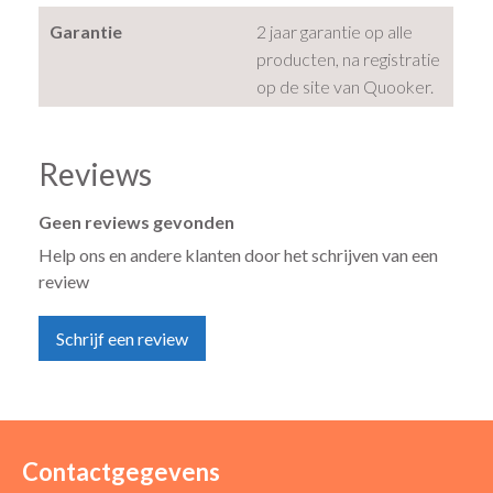
Garantie
2 jaar garantie op alle
producten, na registratie
op de site van Quooker.
Reviews
Geen reviews gevonden
Help ons en andere klanten door het schrijven van een
review
Schrijf een review
Uw naam *
Uw e-mailadres *
Contactgegevens