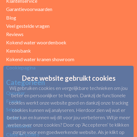
Klantenservice
Garantievoorwaarden
Blog
Uw beoordeling
Veel gestelde vragen
Reviews
Kokend water woordenboek
Kennisbank
Kokend water kranen showroom
Cookiepagina
Deze website gebruikt cookies
Categorieën
Wij gebruiken cookies en vergelijkbare technieken om jou
Quooker
beter en persoonlijker te helpen. Dankzij de functionele
Franke
cookies werkt onze website goed en dankzij onze tracking
Selsiuz
cookies kunnen wij analyseren. Hierdoor zien wij wat er
beter kan en kunnen wij dit voor jou verbeteren. Wil je meer
Grohe
weten over onze cookies? Door op ‘Accepteren’ te klikken
Accessoires
zorg je voor een goedwerkende website. Als je klikt op
Close-in boilers