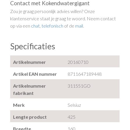
Contact met Kokendwatergigant
Zou je graag persoonlijk advies willen? Onze
klantenservice staat je graag te woord. Neem contact
op via een
chat
,
telefonisch
of de
mail
.
Specificaties
Artikelnummer
20160710
Artikel EAN nummer
8711647189448
Artikelnummer
311551GO
fabrikant
Merk
Selsiuz
Lengte product
425
Breedte
160