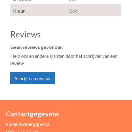
Kleur
Gold
Reviews
Geen reviews gevonden
Help ons en andere klanten door het schrijven van een
review
Schrijf een review
Uw naam *
Uw e-mailadres *
Contactgegevens
kokendwatergigant.nl
088 - 166 17 10