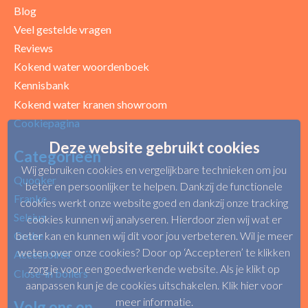
Blog
Uw beoordeling
Veel gestelde vragen
Reviews
Kokend water woordenboek
Kennisbank
Kokend water kranen showroom
Cookiepagina
Deze website gebruikt cookies
Categorieën
Wij gebruiken cookies en vergelijkbare technieken om jou
Quooker
beter en persoonlijker te helpen. Dankzij de functionele
Franke
cookies werkt onze website goed en dankzij onze tracking
Selsiuz
cookies kunnen wij analyseren. Hierdoor zien wij wat er
Grohe
beter kan en kunnen wij dit voor jou verbeteren. Wil je meer
weten over onze cookies? Door op ‘Accepteren’ te klikken
Accessoires
zorg je voor een goedwerkende website. Als je klikt op
Close-in boilers
aanpassen kun je de cookies uitschakelen.
Klik hier voor
meer informatie
.
Volg ons op