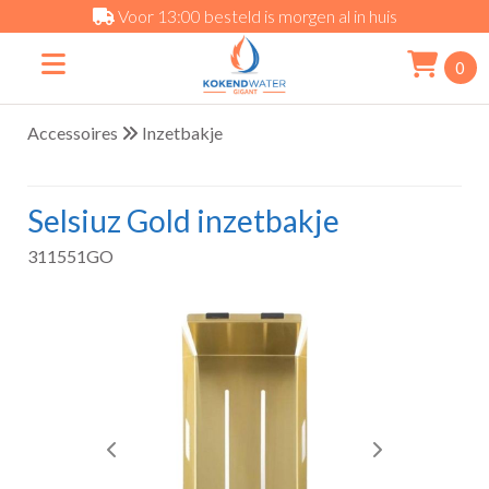
Voor 13:00 besteld is morgen al in huis
0
Accessoires
Inzetbakje
Selsiuz Gold inzetbakje
311551GO