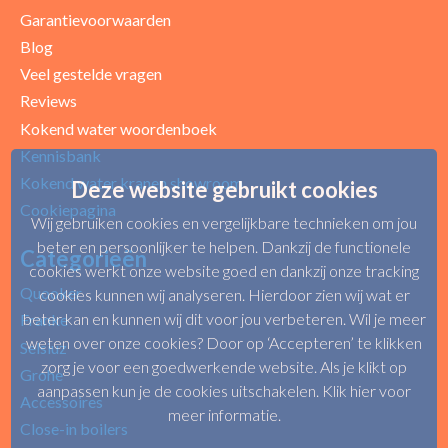
Garantievoorwaarden
Blog
Uw beoordeling
Veel gestelde vragen
Reviews
Kokend water woordenboek
Kennisbank
Kokend water kranen showroom
Deze website gebruikt cookies
Cookiepagina
Wij gebruiken cookies en vergelijkbare technieken om jou
beter en persoonlijker te helpen. Dankzij de functionele
Categorieën
cookies werkt onze website goed en dankzij onze tracking
Quooker
cookies kunnen wij analyseren. Hierdoor zien wij wat er
beter kan en kunnen wij dit voor jou verbeteren. Wil je meer
Franke
weten over onze cookies? Door op ‘Accepteren’ te klikken
Selsiuz
zorg je voor een goedwerkende website. Als je klikt op
Grohe
aanpassen kun je de cookies uitschakelen.
Klik hier voor
Accessoires
meer informatie
.
Close-in boilers