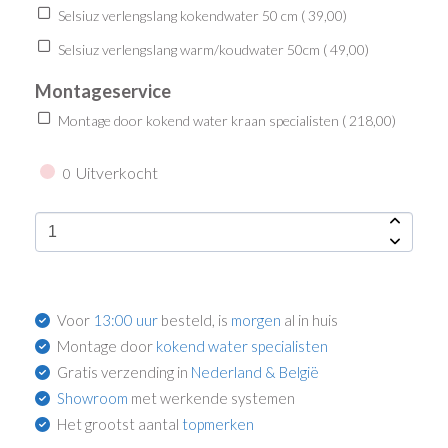
Selsiuz verlengslang kokendwater 50 cm (
39,00
)
Selsiuz verlengslang warm/koudwater 50cm (
49,00
)
Montageservice
Montage door kokend water kraan specialisten (
218,00
)
Uitverkocht
0
Voor
13:00 uur
besteld, is
morgen
al in huis
Montage door
kokend water specialisten
Gratis verzending in
Nederland & België
Showroom
met werkende systemen
Het grootst aantal
topmerken