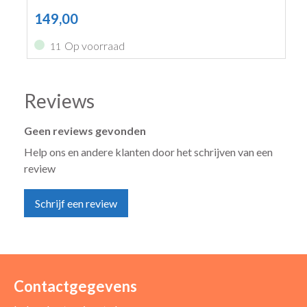
149,00
Op voorraad
11
Reviews
Geen reviews gevonden
Help ons en andere klanten door het schrijven van een
review
Schrijf een review
Uw naam *
Uw e-mailadres *
Contactgegevens