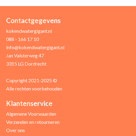
Uw naam *
Uw e-mailadres *
Contactgegevens
kokendwatergigant.nl
088 - 166 17 10
Uw recensie *
info@kokendwatergigant.nl
Jan Valsterweg 47
3315 LG Dordrecht
Copyright 2021-2025 ©
Alle rechten voorbehouden
Positieve punten
Verbeter punten
Klantenservice
Algemene Voorwaarden
Verzenden en retourneren
Over ons