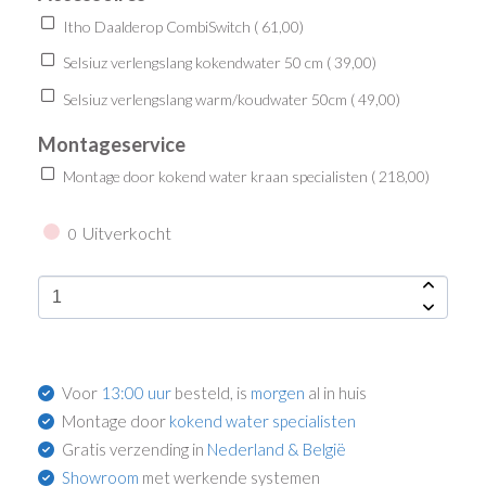
Itho Daalderop CombiSwitch (
61,00
)
Selsiuz verlengslang kokendwater 50 cm (
39,00
)
Selsiuz verlengslang warm/koudwater 50cm (
49,00
)
Montageservice
Montage door kokend water kraan specialisten (
218,00
)
Uitverkocht
0
Voor
13:00 uur
besteld, is
morgen
al in huis
Montage door
kokend water specialisten
Gratis verzending in
Nederland & België
Showroom
met werkende systemen