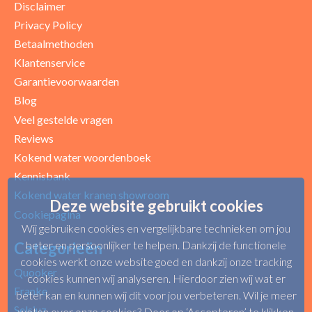
Disclaimer
Privacy Policy
Betaalmethoden
Klantenservice
Garantievoorwaarden
Blog
Uw beoordeling
Veel gestelde vragen
Reviews
Kokend water woordenboek
Kennisbank
Kokend water kranen showroom
Deze website gebruikt cookies
Cookiepagina
Wij gebruiken cookies en vergelijkbare technieken om jou
beter en persoonlijker te helpen. Dankzij de functionele
Categorieën
cookies werkt onze website goed en dankzij onze tracking
Quooker
cookies kunnen wij analyseren. Hierdoor zien wij wat er
Franke
beter kan en kunnen wij dit voor jou verbeteren. Wil je meer
Selsiuz
weten over onze cookies? Door op ‘Accepteren’ te klikken