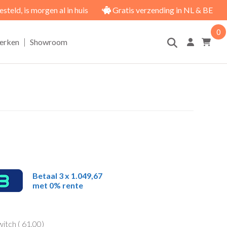
eld, is morgen al in huis
Gratis verzending in NL & BE
0
|
erken
Showroom
Betaal 3 x 1.049,67
met 0% rente
itch (
61,00
)