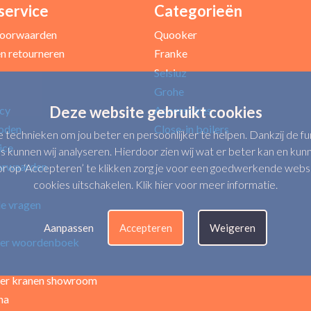
service
Categorieën
Uw e-mailadres *
oorwaarden
Quooker
n retourneren
Franke
Selsiuz
Grohe
Deze website gebruikt cookies
icy
Accessoires
oden
Close-in boilers
e technieken om jou beter en persoonlijker te helpen. Dankzij de 
ice
s kunnen wij analyseren. Hierdoor zien wij wat er beter kan en kunne
orwaarden
op ‘Accepteren’ te klikken zorg je voor een goedwerkende website.
cookies uitschakelen.
Klik hier voor meer informatie
.
de vragen
Verbeter punten
Aanpassen
Accepteren
Weigeren
er woordenboek
er kranen showroom
na