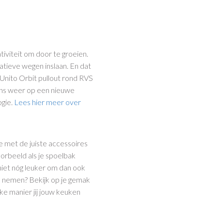
tiviteit om door te groeien.
atieve wegen inslaan. En dat
Unito Orbit pullout rond RVS
ons weer op een nieuwe
ogie.
Lees hier meer over
je met de juiste accessoires
oorbeeld als je spoelbak
 niet nóg leuker om dan ook
 nemen? Bekijk op je gemak
e manier jij jouw keuken