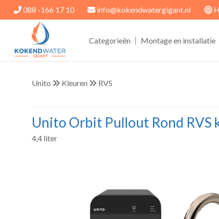
088 -166 17 10
info@kokendwatergigant.nl
H
|
Categorieën
Montage en installatie
Unito
Kleuren
RVS
Unito Orbit Pullout Rond RVS 
4,4 liter