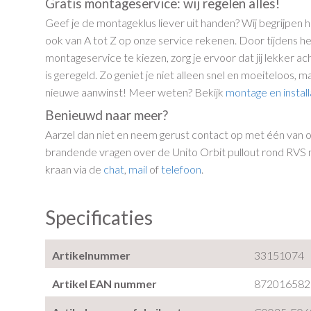
Gratis montageservice: wij regelen alles!
Geef je de montageklus liever uit handen? Wij begrijpen 
ook van A tot Z op onze service rekenen. Door tijdens h
montageservice te kiezen, zorg je ervoor dat jij lekker ac
is geregeld. Zo geniet je niet alleen snel en moeiteloos, 
nieuwe aanwinst! Meer weten? Bekijk
montage en install
Benieuwd naar meer?
Aarzel dan niet en neem gerust contact op met één van on
brandende vragen over de Unito Orbit pullout rond RVS
kraan via de
chat
,
mail
of
telefoon
.
Specificaties
Artikelnummer
33151074
Artikel EAN nummer
872016582