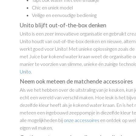
Chic en uniek model
Veilige en eenvoudige bediening
Unito blijft out-of-the-box denken
Unito is een zeer innovatieve organisatie en gebruikt crea
Unito houdt van out-of-the-box denken en nieuwe, altern
werkt goed voor Unito! Met unieke oplossingen zoals de 
met Juice bar kokend water kraan weet de organisatie 
manier te voorzien van slimme, unieke én zuinige technol
Unito
.
Neem ook meteen de matchende accessoires
Als we het hebben over de uitstraling van je keuken, kun 
echt een wereld van verschil maken. Hoe leuk is het bijv
dezelfde kleur heeft als je kokend water kraan. En is het
meteen een ingebouwd zeeppompje in diezelfde kleur te
alle mogelijkheden bij
onze accessoires
en ontdek op welk
eigen wil maken.