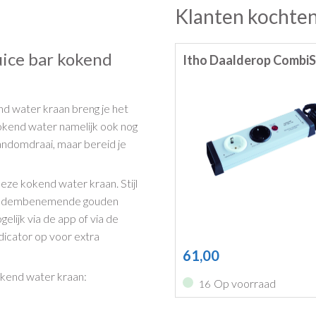
Klanten kochten
uice bar kokend
Itho Daalderop Combi
nd water kraan breng je het
kokend water namelijk ook nog
andomdraai, maar bereid je
t deze kokend water kraan. Stijl
 de adembenemende gouden
elijk via de app of via de
ndicator op voor extra
61,00
okend water kraan:
Op voorraad
16