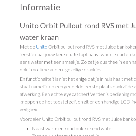
Informatie
Unito Orbit Pullout rond RVS met J
water kraan
Met de
Unito
Orbit pullout rond RVS met Juice bar koke
feestje naar jouw keuken. Je tapt naast warm, koud en 
eens water met een smaakje. Zo zet je dus thee in een h
ook in no-time andere gezellige drankjes!
En functionaliteit is niet het enige dat je in huis haalt me
staat namelijk op een gedeelde eerste plaats dankzij
afwerking. Een echte eyecatcher! Verder is bediening mog
knoppen op het toestel zelf, en zit er een handige LCD-i
veiligheid.
Voordelen Unito Orbit pullout rond RVS met Juice bar k
Naast warm en koud ook kokend water
Tapt ook water met een smaakje