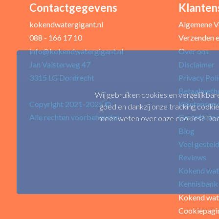
Contactgegevens
Klanten
Uw naam *
kokendwatergigant.nl
Algemene V
088 - 166 17 10
Verzenden e
info@kokendwatergigant.nl
Over ons
Uw recensie *
Jan Valsterweg 47
Disclaimer
3315 LG Dordrecht
Privacy Pol
Betaalmeth
Wij gebruiken cookies en vergelijkbar
Copyright 2021-2025 ©
Klantenserv
goed en dankzij onze tracking cookie
Alle rechten voorbehouden
Garantievo
meer weten over onze cookies? Door 
Blog
Veel gestel
Positieve punten
Reviews
Kokend wat
Kennisbank
Kokend wat
Cookiepagi