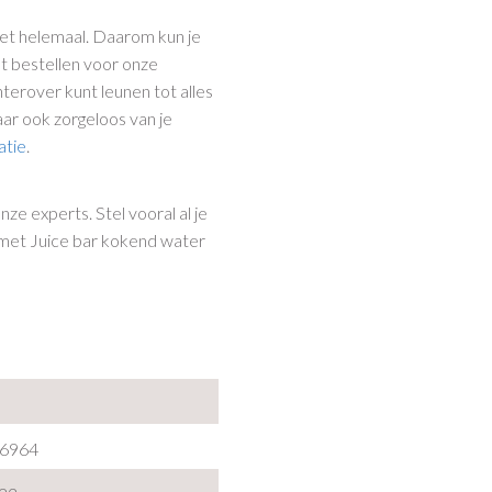
het helemaal. Daarom kun je
et bestellen voor onze
hterover kunt leunen tot alles
maar ook zorgeloos van je
atie
.
ze experts. Stel vooral al je
 met Juice bar kokend water
6964