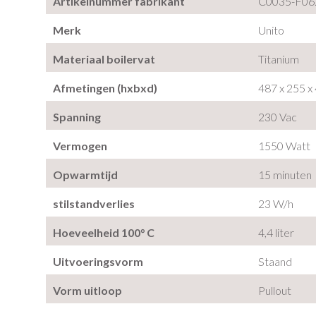
Artikelnummer fabrikant
C0035-F06
Merk
Unito
Materiaal boilervat
Titanium
Afmetingen (hxbxd)
487 x 255 x
Spanning
230 Vac
Vermogen
1550 Watt
Opwarmtijd
15 minuten
stilstandverlies
23 W/h
Hoeveelheid 100° C
4,4 liter
Uitvoeringsvorm
Staand
Vorm uitloop
Pullout