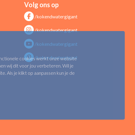
Volg ons op
/kokendwatergigant
/kokendwatergigant
/kokendwatergigant
/kokendwatergigant
functionele cookies werkt onze website
n wij dit voor jou verbeteren. Wil je
 Als je klikt op aanpassen kun je de