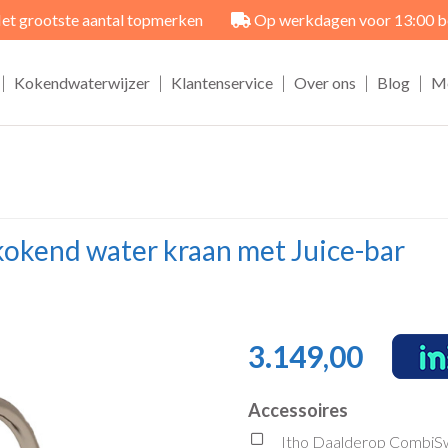
et grootste aantal topmerken
Op werkdagen voor 13:00 best
|
|
|
|
|
Kokendwaterwijzer
Klantenservice
Over ons
Blog
M
kokend water kraan met Juice-bar
3.149,00
Accessoires
Itho Daalderop CombiSw