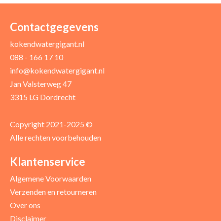
Uw naam *
Uw e-mailadres *
Contactgegevens
kokendwatergigant.nl
088 - 166 17 10
Uw recensie *
info@kokendwatergigant.nl
Jan Valsterweg 47
3315 LG Dordrecht
Copyright 2021-2025 ©
Alle rechten voorbehouden
Positieve punten
Verbeter punten
Klantenservice
Algemene Voorwaarden
Verzenden en retourneren
Over ons
Disclaimer