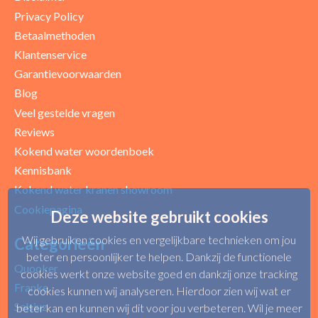
Privacy Policy
Betaalmethoden
Klantenservice
Garantievoorwaarden
Blog
Uw beoordeling
Veel gestelde vragen
Reviews
Kokend water woordenboek
Kennisbank
Kokend water kranen showroom
Cookiepagina
Deze website gebruikt cookies
Wij gebruiken cookies en vergelijkbare technieken om jou
Categorieën
beter en persoonlijker te helpen. Dankzij de functionele
Quooker
cookies werkt onze website goed en dankzij onze tracking
Franke
cookies kunnen wij analyseren. Hierdoor zien wij wat er
Selsiuz
beter kan en kunnen wij dit voor jou verbeteren. Wil je meer