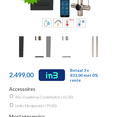
Betaal 3 x
2.499,00
833,00 met 0%
rente
Accessoires
Itho Daalderop CombiSwitch (
61,00
)
Unito Mengventiel (
99,00
)
Montageservice