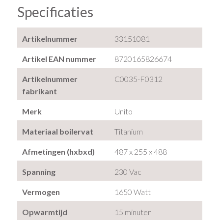
Specificaties
Artikelnummer
33151081
Artikel EAN nummer
8720165826674
Artikelnummer
C0035-F0312
fabrikant
Merk
Unito
Materiaal boilervat
Titanium
Afmetingen (hxbxd)
487 x 255 x 488
Spanning
230 Vac
Vermogen
1650 Watt
Opwarmtijd
15 minuten