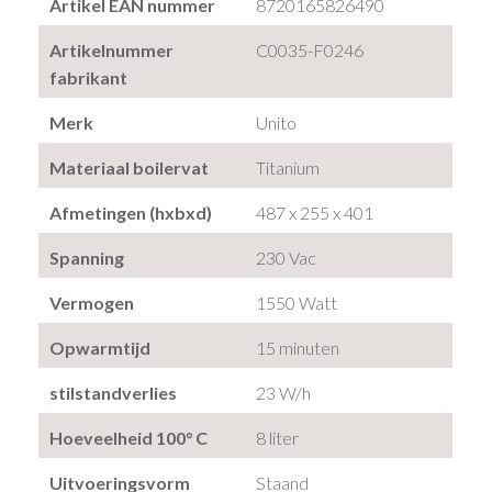
Artikel EAN nummer
8720165826490
Artikelnummer
C0035-F0246
fabrikant
Merk
Unito
Materiaal boilervat
Titanium
Afmetingen (hxbxd)
487 x 255 x 401
Spanning
230 Vac
Vermogen
1550 Watt
Opwarmtijd
15 minuten
stilstandverlies
23 W/h
Hoeveelheid 100° C
8 liter
Uitvoeringsvorm
Staand