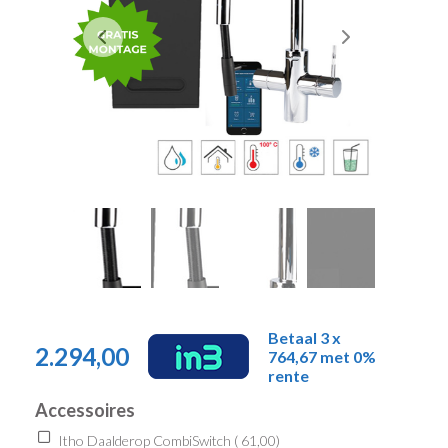
Betaal 3 x
2.294,00
764,67 met 0%
rente
Accessoires
Itho Daalderop CombiSwitch (
61,00
)