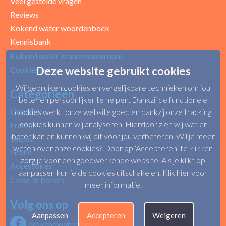
Veel gestelde vragen
Reviews
Kokend water woordenboek
Kennisbank
Kokend water kranen showroom
Deze website gebruikt cookies
Cookiepagina
Wij gebruiken cookies en vergelijkbare technieken om jou
Categorieën
beter en persoonlijker te helpen. Dankzij de functionele
Quooker
cookies werkt onze website goed en dankzij onze tracking
cookies kunnen wij analyseren. Hierdoor zien wij wat er
Franke
beter kan en kunnen wij dit voor jou verbeteren. Wil je meer
Selsiuz
weten over onze cookies? Door op ‘Accepteren’ te klikken
Grohe
zorg je voor een goedwerkende website. Als je klikt op
Accessoires
aanpassen kun je de cookies uitschakelen.
Klik hier voor
Close-in boilers
meer informatie
.
Volg ons op
Aanpassen
Accepteren
Weigeren
/kokendwatergigant