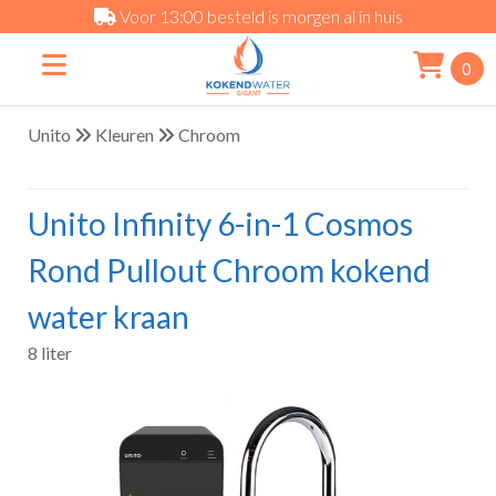
Voor 13:00 besteld is morgen al in huis
0
Unito
Kleuren
Chroom
Unito Infinity 6-in-1 Cosmos
Rond Pullout Chroom kokend
water kraan
8 liter