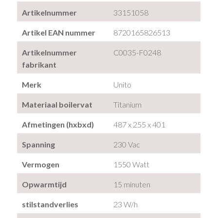
Artikelnummer
33151058
Artikel EAN nummer
8720165826513
Artikelnummer
C0035-F0248
fabrikant
Merk
Unito
Materiaal boilervat
Titanium
Afmetingen (hxbxd)
487 x 255 x 401
Spanning
230 Vac
Vermogen
1550 Watt
Opwarmtijd
15 minuten
stilstandverlies
23 W/h