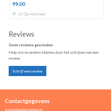
99,00
Op voorraad
13
Reviews
Geen reviews gevonden
Help ons en andere klanten door het schrijven van een
review
Schrijf een review
Uw naam *
Uw e-mailadres *
Contactgegevens
kokendwatergigant.nl