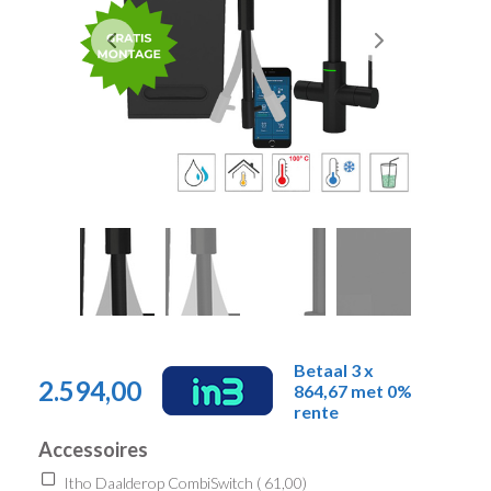
Betaal 3 x
2.594,00
864,67 met 0%
rente
Accessoires
Itho Daalderop CombiSwitch (
61,00
)