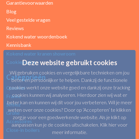
Garantievoorwaarden
Blog
Uw beoordeling
Veel gestelde vragen
Reviews
Kokend water woordenboek
Kennisbank
Kokend water kranen showroom
Deze website gebruikt cookies
Cookiepagina
Wij gebruiken cookies en vergelijkbare technieken om jou
Categorieën
beter en persoonlijker te helpen. Dankzij de functionele
cookies werkt onze website goed en dankzij onze tracking
Quooker
cookies kunnen wij analyseren. Hierdoor zien wij wat er
Franke
beter kan en kunnen wij dit voor jou verbeteren. Wil je meer
Selsiuz
weten over onze cookies? Door op ‘Accepteren’ te klikken
Grohe
zorg je voor een goedwerkende website. Als je klikt op
Accessoires
aanpassen kun je de cookies uitschakelen.
Klik hier voor
Close-in boilers
meer informatie
.