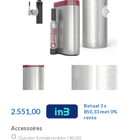
Betaal 3 x
2.551,00
850,33 met 0%
rente
Accessoires
Quooker Energieverdeler (
80,00
)