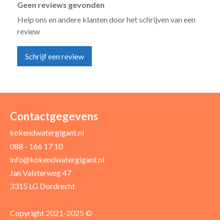
Geen reviews gevonden
Help ons en andere klanten door het schrijven van een
review
Schrijf een review
Uw naam *
Uw e-mailadres *
Contactgegevens
kokendwatergigant.nl
088 - 166 17 10
Uw recensie *
info@kokendwatergigant.nl
Jan Valsterweg 47
3315 LG Dordrecht
Copyright 2021-2025 ©