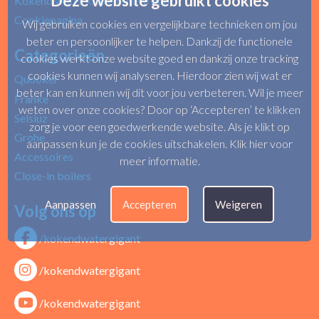
Deze website gebruikt cookies
Kokend water kranen showroom
Cookiepagina
Wij gebruiken cookies en vergelijkbare technieken om jou
beter en persoonlijker te helpen. Dankzij de functionele
Categorieën
cookies werkt onze website goed en dankzij onze tracking
cookies kunnen wij analyseren. Hierdoor zien wij wat er
Quooker
beter kan en kunnen wij dit voor jou verbeteren. Wil je meer
Franke
weten over onze cookies? Door op ‘Accepteren’ te klikken
Selsiuz
zorg je voor een goedwerkende website. Als je klikt op
Grohe
aanpassen kun je de cookies uitschakelen.
Klik hier voor
Accessoires
meer informatie
.
Close-in boilers
Aanpassen
Accepteren
Weigeren
Volg ons op
/kokendwatergigant
/kokendwatergigant
/kokendwatergigant