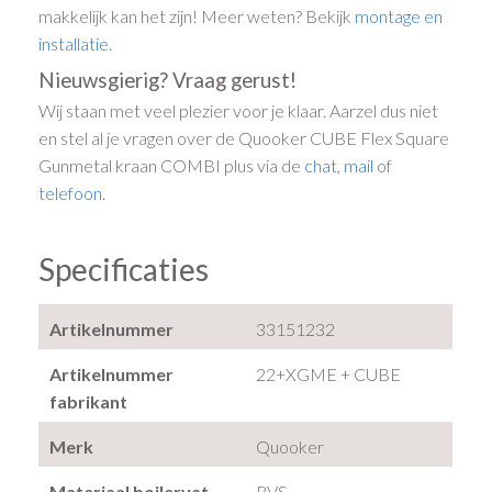
makkelijk kan het zijn! Meer weten? Bekijk
montage en
installatie
.
Nieuwsgierig? Vraag gerust!
Wij staan met veel plezier voor je klaar. Aarzel dus niet
en stel al je vragen over de Quooker CUBE Flex Square
Gunmetal kraan COMBI plus via de
chat
,
mail
of
telefoon
.
Specificaties
Artikelnummer
33151232
Artikelnummer
22+XGME + CUBE
fabrikant
Merk
Quooker
Materiaal boilervat
RVS