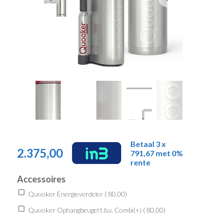
Betaal 3 x
2.375,00
791,67 met 0%
rente
Accessoires
Quooker Energieverdeler (
80,00
)
Quooker Ophangbeugel t.b.v. Combi(+) (
80,00
)