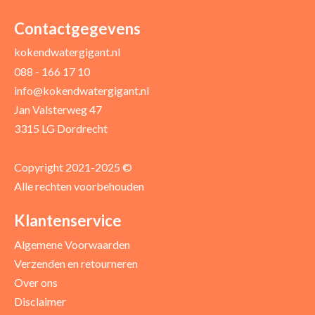
Uw naam *
Uw e-mailadres *
Contactgegevens
kokendwatergigant.nl
088 - 166 17 10
Uw recensie *
info@kokendwatergigant.nl
Jan Valsterweg 47
3315 LG Dordrecht
Copyright 2021-2025 ©
Alle rechten voorbehouden
Positieve punten
Verbeter punten
Klantenservice
Algemene Voorwaarden
Verzenden en retourneren
Over ons
Disclaimer