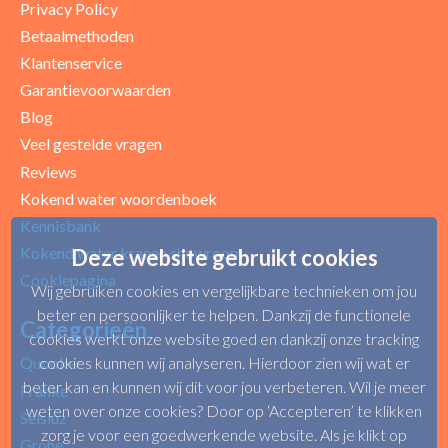
Privacy Policy
Betaalmethoden
Klantenservice
Garantievoorwaarden
Blog
Uw beoordeling
Veel gestelde vragen
Reviews
Kokend water woordenboek
Kennisbank
Kokend water kranen showroom
Deze website gebruikt cookies
Cookiepagina
Wij gebruiken cookies en vergelijkbare technieken om jou
beter en persoonlijker te helpen. Dankzij de functionele
Categorieën
cookies werkt onze website goed en dankzij onze tracking
cookies kunnen wij analyseren. Hierdoor zien wij wat er
Quooker
beter kan en kunnen wij dit voor jou verbeteren. Wil je meer
Franke
weten over onze cookies? Door op ‘Accepteren’ te klikken
Selsiuz
zorg je voor een goedwerkende website. Als je klikt op
Grohe