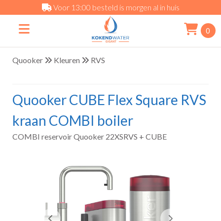
Voor 13:00 besteld is morgen al in huis
0
Quooker
Kleuren
RVS
Quooker CUBE Flex Square RVS
kraan COMBI boiler
COMBI reservoir Quooker 22XSRVS + CUBE