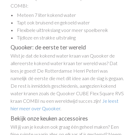
COMBI:
• Meteen 7 liter kokend water
• Tapt ook bruisend en gekoeld water
• Flexibele uittrekslang voor meer spoelbereik
• Tijdloze en strakke uitstraling
Quooker: de eerste ter wereld
Wist je dat de kokend water kraan van Quooker de
allereerste kokend water kraan ter wereld was? Dat
lees je goed! De Rotterdamse Henri Peteri was
namelijk dé eerste die met dit idee aan de slag is gegaan.
De rest is inmiddels geschiedenis, aangezien kokend
water kranen zoals de Quooker CUBE Flex Square RVS
kraan COMBI nu een wereldwijd succes zijn!
Je leest
hier meer over Quooker
.
Bekijk onze keuken accessoires
Wil jij van je keuken ook graag één geheel maken? Een
fijne ruimte waarin alles op elkaar af is gestemd? Neem