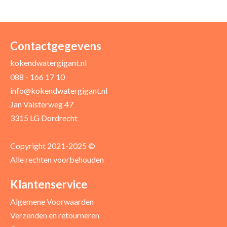
Uw naam *
Uw e-mailadres *
Contactgegevens
kokendwatergigant.nl
088 - 166 17 10
Uw recensie *
info@kokendwatergigant.nl
Jan Valsterweg 47
3315 LG Dordrecht
Copyright 2021-2025 ©
Alle rechten voorbehouden
Positieve punten
Verbeter punten
Klantenservice
Algemene Voorwaarden
Verzenden en retourneren