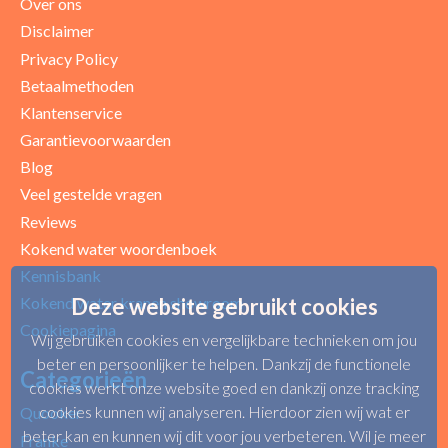
Over ons
Disclaimer
Privacy Policy
Betaalmethoden
Klantenservice
Garantievoorwaarden
Blog
Uw beoordeling
Veel gestelde vragen
Reviews
Kokend water woordenboek
Kennisbank
Deze website gebruikt cookies
Kokend water kranen showroom
Cookiepagina
Wij gebruiken cookies en vergelijkbare technieken om jou
beter en persoonlijker te helpen. Dankzij de functionele
Categorieën
cookies werkt onze website goed en dankzij onze tracking
cookies kunnen wij analyseren. Hierdoor zien wij wat er
Quooker
beter kan en kunnen wij dit voor jou verbeteren. Wil je meer
Franke