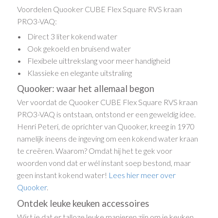
Voordelen Quooker CUBE Flex Square RVS kraan
PRO3-VAQ:
• Direct 3 liter kokend water
• Ook gekoeld en bruisend water
• Flexibele uittrekslang voor meer handigheid
• Klassieke en elegante uitstraling
Quooker: waar het allemaal begon
Ver voordat de Quooker CUBE Flex Square RVS kraan
PRO3-VAQ is ontstaan, ontstond er een geweldig idee.
Henri Peteri, de oprichter van Quooker, kreeg in 1970
namelijk ineens de ingeving om een kokend water kraan
te creëren. Waarom? Omdat hij het te gek voor
woorden vond dat er wél instant soep bestond, maar
geen instant kokend water!
Lees hier meer over
Quooker
.
Ontdek leuke keuken accessoires
Wist je dat er talloze leuke manieren zijn om je keuken