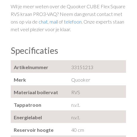
Wil je meer weten over de Quooker CUBE Flex Square
RVS kraan PRO3-VAQ? Neem dan gerust contact met
ons op via de
chat
,
mail
of
telefoon
. Onze experts staan
met veel plezier voor je klaar.
Specificaties
Artikelnummer
33151213
Merk
Quooker
Materiaal boilervat
RVS
Tappatroon
n.v.t.
Energielabel
n.v.t.
Reservoir hoogte
40 cm