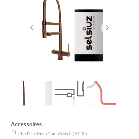
Accessoires
Itho Daalderop CombiSwitch (
61,00
)