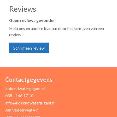
Reviews
Geen reviews gevonden
Help ons en andere klanten door het schrijven van een
review
Schrijf een review
Uw naam *
Uw e-mailadres *
Contactgegevens
kokendwatergigant.nl
088 - 166 17 10
Uw recensie *
info@kokendwatergigant.nl
Jan Valsterweg 47
3315 LG Dordrecht