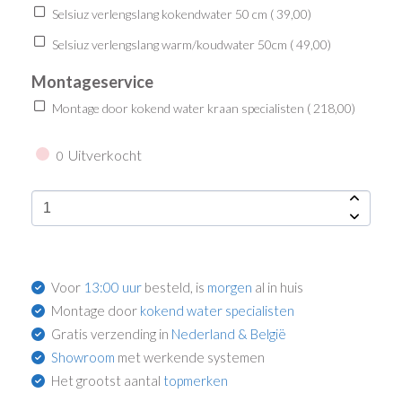
Selsiuz verlengslang kokendwater 50 cm (
39,00
)
Selsiuz verlengslang warm/koudwater 50cm (
49,00
)
Montageservice
Montage door kokend water kraan specialisten (
218,00
)
Uitverkocht
0
Voor
13:00 uur
besteld, is
morgen
al in huis
Montage door
kokend water specialisten
Gratis verzending in
Nederland & België
Showroom
met werkende systemen
Het grootst aantal
topmerken