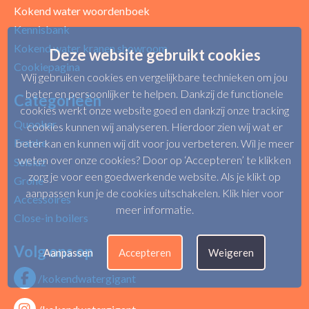
Kokend water woordenboek
Kennisbank
Kokend water kranen showroom
Deze website gebruikt cookies
Cookiepagina
Wij gebruiken cookies en vergelijkbare technieken om jou
beter en persoonlijker te helpen. Dankzij de functionele
Categorieën
cookies werkt onze website goed en dankzij onze tracking
Quooker
cookies kunnen wij analyseren. Hierdoor zien wij wat er
Franke
beter kan en kunnen wij dit voor jou verbeteren. Wil je meer
weten over onze cookies? Door op ‘Accepteren’ te klikken
Selsiuz
zorg je voor een goedwerkende website. Als je klikt op
Grohe
aanpassen kun je de cookies uitschakelen.
Klik hier voor
Accessoires
meer informatie
.
Close-in boilers
Volg ons op
Aanpassen
Accepteren
Weigeren
/kokendwatergigant