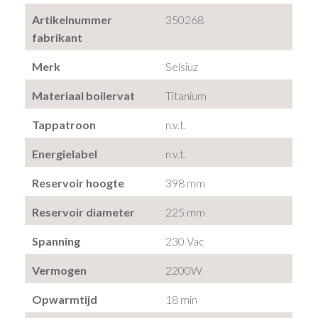
Artikelnummer
350268
fabrikant
Merk
Selsiuz
Materiaal boilervat
Titanium
Tappatroon
n.v.t.
Energielabel
n.v.t.
Reservoir hoogte
398 mm
Reservoir diameter
225 mm
Spanning
230 Vac
Vermogen
2200W
Opwarmtijd
18 min