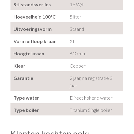
Stilstandsverlies
16 W/h
Hoeveelheid 100°C
5 liter
Uitvoeringsvorm
Staand
Vorm uitloop kraan
XL
Hoogte kraan
610 mm
Kleur
Copper
Garantie
2 jaar, na registratie 3
jaar
Type water
Direct kokend water
Type boiler
Titanium Single boiler
Klanten kochten ook: