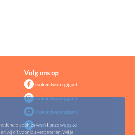
Volg ons op
/kokendwatergigant
/kokendwatergigant
/kokendwatergigant
functionele cookies werkt onze website
/kokendwatergigant
n wij dit voor jou verbeteren. Wil je