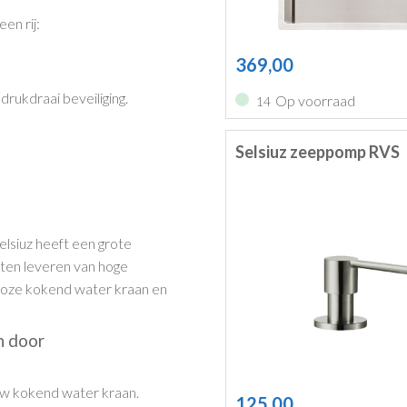
en rij:
369,00
rukdraai beveiliging.
Op voorraad
14
Selsiuz zeeppomp RVS
Selsiuz heeft een grote
ten leveren van hoge
mloze kokend water kraan en
n door
uw kokend water kraan.
125,00