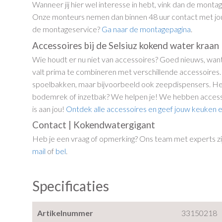
Wanneer jij hier wel interesse in hebt, vink dan de montage
Onze monteurs nemen dan binnen 48 uur contact met jou
de montageservice?
Ga naar de montagepagina
.
Accessoires bij de Selsiuz kokend water kraan
Wie houdt er nu niet van accessoires? Goed nieuws, wa
valt prima te combineren met verschillende accessoires
spoelbakken, maar bijvoorbeeld ook zeepdispensers. Heb 
bodemrek of inzetbak? We helpen je! We hebben accesso
is aan jou!
Ontdek alle accessoires en geef jouw keuken 
Contact | Kokendwatergigant
Heb je een vraag of opmerking? Ons team met experts zij
mail
of
bel
.
Specificaties
Artikelnummer
33150218