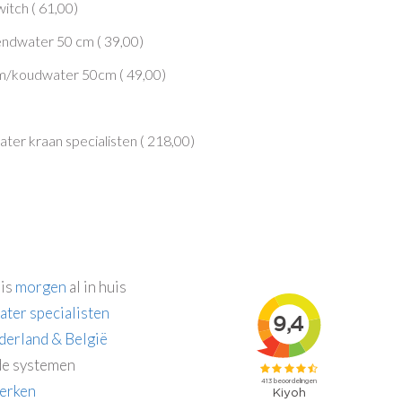
itch (
61,00
)
endwater 50 cm (
39,00
)
rm/koudwater 50cm (
49,00
)
er kraan specialisten (
218,00
)
 is
morgen
al in huis
ater specialisten
derland & België
e systemen
erken