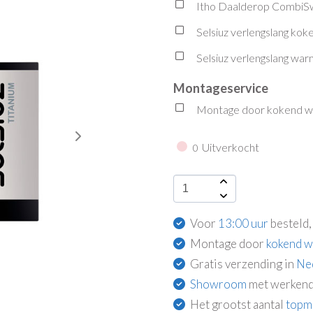
Itho Daalderop CombiSw
Selsiuz verlengslang kok
Selsiuz verlengslang wa
Montageservice
Montage door kokend wat
Uitverkocht
0
Voor
13:00 uur
besteld,
Montage door
kokend w
Gratis verzending in
Ne
Showroom
met werkend
Het grootst aantal
topm