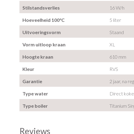
Stilstandsverlies
16 W/h
Hoeveelheid 100°C
5 liter
Uitvoeringsvorm
Staand
Vorm uitloop kraan
XL
Hoogte kraan
610 mm
Kleur
RVS
Garantie
2 jaar, na re
Type water
Direct kok
Type boiler
Titanium Sin
Reviews