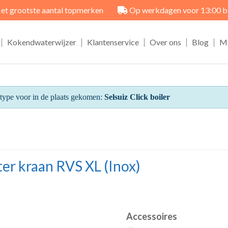
et grootste aantal topmerken
Op werkdagen voor 13:00 best
|
|
|
|
|
Kokendwaterwijzer
Klantenservice
Over ons
Blog
M
r type voor in de plaats gekomen:
Selsuiz Click boiler
er kraan RVS XL (Inox)
Accessoires