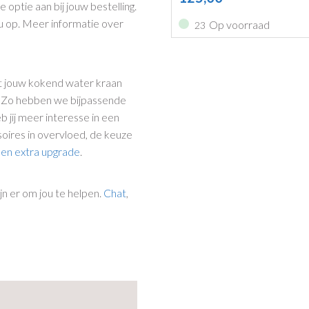
 optie aan bij jouw bestelling.
 op. Meer informatie over
Op voorraad
23
nt jouw kokend water kraan
. Zo hebben we bijpassende
jij meer interesse in een
ires in overvloed, de keuze
een extra upgrade
.
n er om jou te helpen.
Chat
,