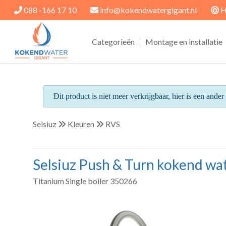
088 -166 17 10
info@kokendwatergigant.nl
H
|
Categorieën
Montage en installatie
Dit product is niet meer verkrijgbaar, hier is een ande
Selsiuz
Kleuren
RVS
Selsiuz Push & Turn kokend wat
Titanium Single boiler 350266