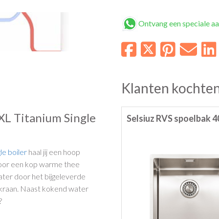
Ontvang een speciale a
Klanten kochten
XL Titanium Single
Selsiuz RVS spoelbak 4
le boiler
haal jij een hoop
 voor een kop warme thee
ater door het bijgeleverde
gkraan. Naast kokend water
?