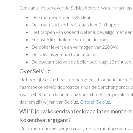
Een aantal feiten over de Selsiuz kokend water kraan op e
De kraan heeft een RVS kleur.
De kraan is XL en heeft daardoor 2 uitlopen.
Het tappen van kokend water is beveiligd met een d
Er past 5 liter kokend water in de boiler.
De boiler levert een vermogen van 2200W.
De boiler is gemaakt van titanium.
De opwarmtijd van de boiler bedraagt 18 minuten.
Over Selsiuz
Het bedrijf Selsiuz heeft op zich geen introductie nodig. 
naamsbekendheid doordat ze sinds de oprichting produc
kwaliteit. Klanten kunnen lang vooruit met een problee
daarom zijn wij fan van Selsiuz.
Ontdek Selsiuz
.
Wil jij jouw kokend water kraan laten montere
Kokendwatergigant?
Onze monteurs helpen jou graag met de montage van jo