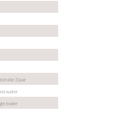
gistratie 3 jaar
end water
gle boiler