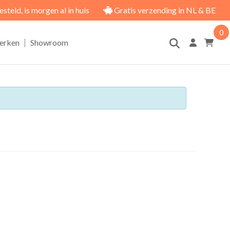
eld, is morgen al in huis
Gratis verzending in NL & BE
0
|
erken
Showroom