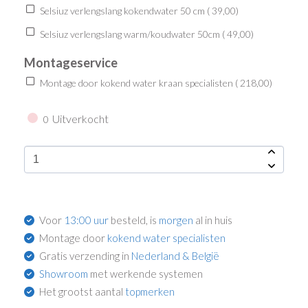
Selsiuz verlengslang kokendwater 50 cm (
39,00
)
Selsiuz verlengslang warm/koudwater 50cm (
49,00
)
Montageservice
Montage door kokend water kraan specialisten (
218,00
)
Uitverkocht
0
Voor
13:00 uur
besteld, is
morgen
al in huis
Montage door
kokend water specialisten
Gratis verzending in
Nederland & België
Showroom
met werkende systemen
Het grootst aantal
topmerken