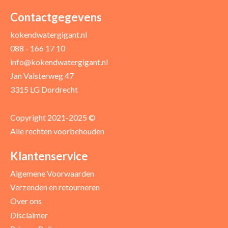
Uw naam *
Uw e-mailadres *
Contactgegevens
kokendwatergigant.nl
088 - 166 17 10
Uw recensie *
info@kokendwatergigant.nl
Jan Valsterweg 47
3315 LG Dordrecht
Copyright 2021-2025 ©
Alle rechten voorbehouden
Positieve punten
Verbeter punten
Klantenservice
Algemene Voorwaarden
Verzenden en retourneren
Over ons
Disclaimer