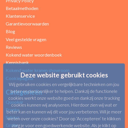
Privacy Policy
Betaalmethoden
Klantenservice
Garantievoorwaarden
Blog
Uw beoordeling
Veel gestelde vragen
Reviews
Kokend water woordenboek
Kennisbank
Kokend water kranen showroom
Deze website gebruikt cookies
Cookiepagina
Wij gebruiken cookies en vergelijkbare technieken om jou
Categorieën
beter en persoonlijker te helpen. Dankzij de functionele
cookies werkt onze website goed en dankzij onze tracking
Quooker
cookies kunnen wij analyseren. Hierdoor zien wij wat er
Franke
beter kan en kunnen wij dit voor jou verbeteren. Wil je meer
Selsiuz
weten over onze cookies? Door op ‘Accepteren’ te klikken
Grohe
zorg je voor een goedwerkende website. Als je klikt op