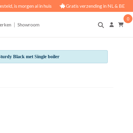
eld, is morgen al in huis
Gratis verzending in NL & BE
0
|
erken
Showroom
urdy Black met Single boiler