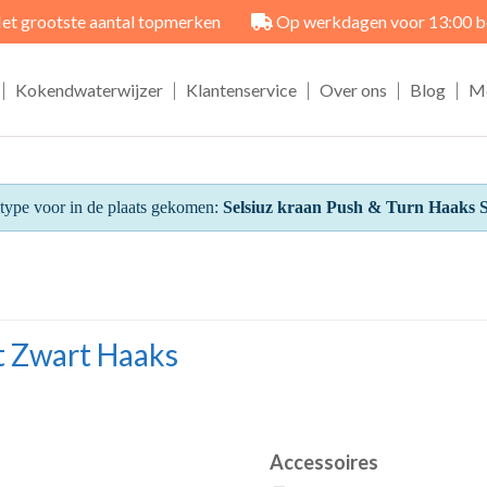
et grootste aantal topmerken
Op werkdagen voor 13:00 best
|
|
|
|
|
Kokendwaterwijzer
Klantenservice
Over ons
Blog
M
r type voor in de plaats gekomen:
Selsiuz kraan Push & Turn Haaks St
t Zwart Haaks
Accessoires