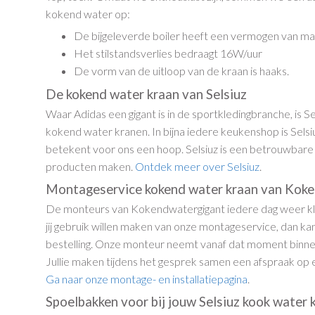
kokend water op:
De bijgeleverde boiler heeft een vermogen van ma
Het stilstandsverlies bedraagt 16W/uur
De vorm van de uitloop van de kraan is haaks.
De kokend water kraan van Selsiuz
Waar Adidas een gigant is in de sportkledingbranche, is Se
kokend water kranen. In bijna iedere keukenshop is Sels
betekent voor ons een hoop. Selsiuz is een betrouwbare
producten maken.
Ontdek meer over Selsiuz
.
Montageservice kokend water kraan van Kok
De monteurs van Kokendwatergigant iedere dag weer kl
jij gebruik willen maken van onze montageservice, dan kan 
bestelling. Onze monteur neemt vanaf dat moment binnen
Jullie maken tijdens het gesprek samen een afspraak op e
Ga naar onze montage- en installatiepagina
.
Spoelbakken voor bij jouw Selsiuz kook water 