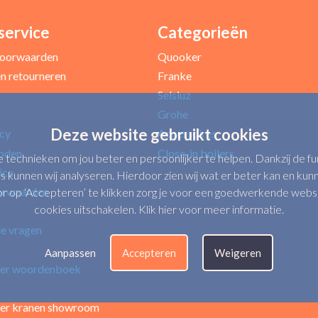
service
Categorieën
Uw e-mailadres *
oorwaarden
Quooker
n retourneren
Franke
Selsiuz
Grohe
Deze website gebruikt cookies
icy
Accessoires
oden
Close-in boilers
e technieken om jou beter en persoonlijker te helpen. Dankzij de 
ice
s kunnen wij analyseren. Hierdoor zien wij wat er beter kan en kunne
orwaarden
op ‘Accepteren’ te klikken zorg je voor een goedwerkende website.
cookies uitschakelen.
Klik hier voor meer informatie
.
de vragen
Verbeter punten
Aanpassen
Accepteren
Weigeren
er woordenboek
er kranen showroom