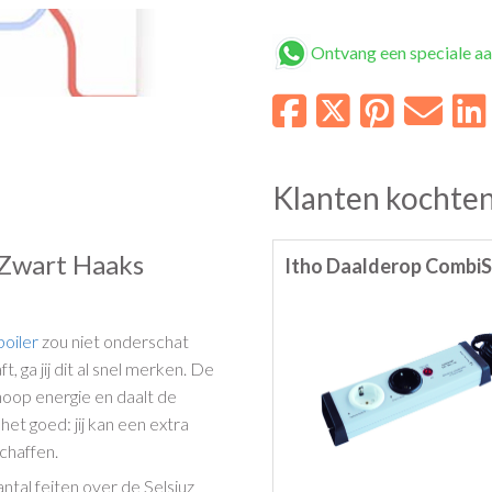
Ontvang een speciale a
Klanten kochten
 Zwart Haaks
Itho Daalderop Combi
boiler
zou niet onderschat
 ga jij dit al snel merken. De
 hoop energie en daalt de
het goed: jij kan een extra
chaffen.
tal feiten over de Selsiuz