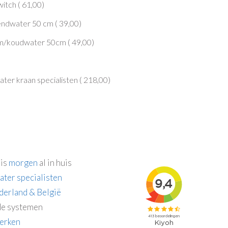
itch (
61,00
)
endwater 50 cm (
39,00
)
rm/koudwater 50cm (
49,00
)
er kraan specialisten (
218,00
)
 is
morgen
al in huis
ater specialisten
derland & België
e systemen
erken