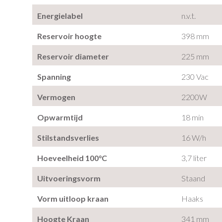
Energielabel
n.v.t.
Reservoir hoogte
398 mm
Reservoir diameter
225 mm
Spanning
230 Vac
Vermogen
2200W
Opwarmtijd
18 min
Stilstandsverlies
16 W/h
Hoeveelheid 100°C
3,7 liter
Uitvoeringsvorm
Staand
Vorm uitloop kraan
Haaks
Hoogte Kraan
341 mm