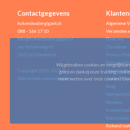
Contactgegevens
Klanten
Uw naam *
kokendwatergigant.nl
Algemene V
088 - 166 17 10
Verzenden e
info@kokendwatergigant.nl
Over ons
Uw recensie *
Jan Valsterweg 47
Disclaimer
3315 LG Dordrecht
Privacy Pol
Betaalmeth
Wij gebruiken cookies en vergelijkbar
Copyright 2021-2025 ©
Klantenserv
goed en dankzij onze tracking cookie
Alle rechten voorbehouden
Garantievo
meer weten over onze cookies? Door 
Blog
Veel gestel
Positieve punten
Reviews
Kokend wat
Kennisbank
Kokend wat