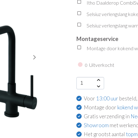
Itho Daalderop CombiSw
Selsiuz verlengslang kok
Selsiuz verlengslang wa
Montageservice
Montage door kokend wat
Uitverkocht
0
Voor
13:00 uur
besteld,
Montage door
kokend w
Gratis verzending in
Ne
Showroom
met werkend
Het grootst aantal
topm