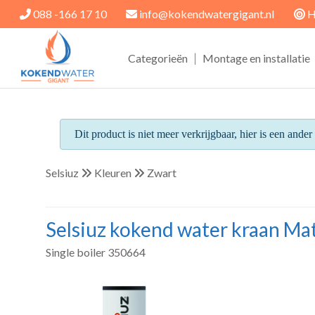
088 -166 17 10
info@kokendwatergigant.nl
H
|
Categorieën
Montage en installatie
Dit product is niet meer verkrijgbaar, hier is een ande
Selsiuz
Kleuren
Zwart
Selsiuz kokend water kraan Ma
Single boiler 350664