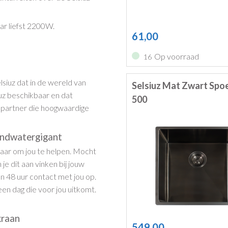
ar liefst 2200W.
61,00
Op voorraad
16
lsiuz dat in de wereld van
Selsiuz Mat Zwart Spo
iuz beschikbaar en dat
500
 partner die hoogwaardige
endwatergigant
aar om jou te helpen. Mocht
je dit aan vinken bij jouw
 48 uur contact met jou op.
en dag die voor jou uitkomt.
kraan
549,00