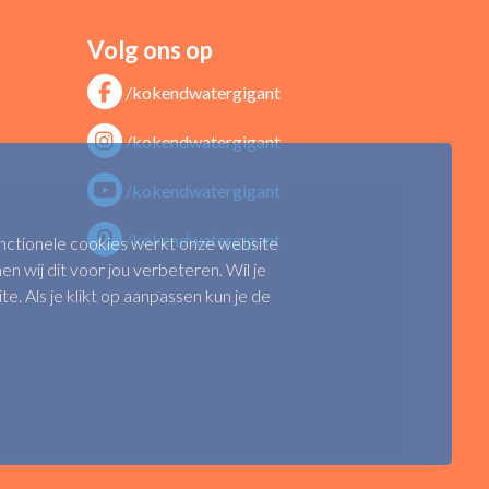
Volg ons op
/kokendwatergigant
/kokendwatergigant
/kokendwatergigant
/kokendwatergigant
functionele cookies werkt onze website
n wij dit voor jou verbeteren. Wil je
 Als je klikt op aanpassen kun je de