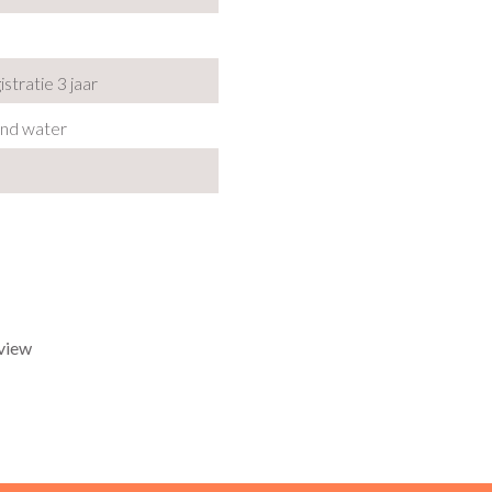
gistratie 3 jaar
end water
eview