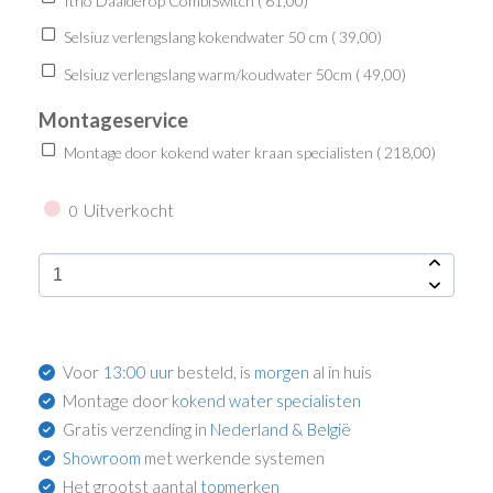
Itho Daalderop CombiSwitch (
61,00
)
Selsiuz verlengslang kokendwater 50 cm (
39,00
)
Selsiuz verlengslang warm/koudwater 50cm (
49,00
)
Montageservice
Montage door kokend water kraan specialisten (
218,00
)
Uitverkocht
0
Voor
13:00 uur
besteld, is
morgen
al in huis
Montage door
kokend water specialisten
Gratis verzending in
Nederland & België
Showroom
met werkende systemen
Het grootst aantal
topmerken