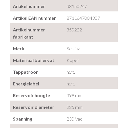
Artikelnummer
33150247
Artikel EAN nummer
8711647004307
Artikelnummer
350222
fabrikant
Merk
Selsiuz
Materiaal boilervat
Koper
Tappatroon
n.v.t.
Energielabel
n.v.t.
Reservoir hoogte
398 mm
Reservoir diameter
225 mm
Spanning
230 Vac