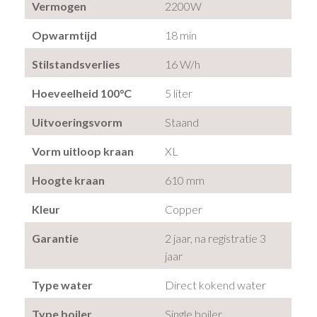
Vermogen
2200W
Opwarmtijd
18 min
Stilstandsverlies
16 W/h
Hoeveelheid 100°C
5 liter
Uitvoeringsvorm
Staand
Vorm uitloop kraan
XL
Hoogte kraan
610 mm
Kleur
Copper
Garantie
2 jaar, na registratie 3
jaar
Type water
Direct kokend water
Type boiler
Single boiler