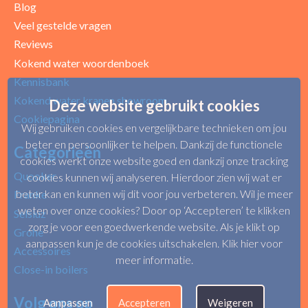
Blog
Uw beoordeling
Veel gestelde vragen
Reviews
Kokend water woordenboek
Kennisbank
Kokend water kranen showroom
Deze website gebruikt cookies
Cookiepagina
Wij gebruiken cookies en vergelijkbare technieken om jou
beter en persoonlijker te helpen. Dankzij de functionele
Categorieën
cookies werkt onze website goed en dankzij onze tracking
Quooker
cookies kunnen wij analyseren. Hierdoor zien wij wat er
beter kan en kunnen wij dit voor jou verbeteren. Wil je meer
Franke
weten over onze cookies? Door op ‘Accepteren’ te klikken
Selsiuz
zorg je voor een goedwerkende website. Als je klikt op
Grohe
aanpassen kun je de cookies uitschakelen.
Klik hier voor
Accessoires
meer informatie
.
Close-in boilers
Volg ons op
Aanpassen
Accepteren
Weigeren