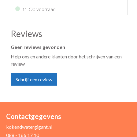
Op voorraad
11
Reviews
Geen reviews gevonden
Help ons en andere klanten door het schrijven van een
review
Schrijf een review
Uw naam *
Uw e-mailadres *
Contactgegevens
kokendwatergigant.nl
088 - 166 17 10